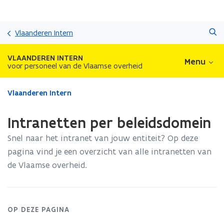
Overslaan
Zoeken
en
Vlaanderen Intern
naar
de
VLAANDEREN INTERN
Menu
inhoud
voor personeel van de Vlaamse overheid
gaan
Gedaan
Vlaanderen Intern
met
laden.
Intranetten per beleidsdomein
U
bevindt
Snel naar het intranet van jouw entiteit? Op deze
zich
pagina vind je een overzicht van alle intranetten van
op:
de Vlaamse overheid.
Intranetten
per
beleidsdomein
OP DEZE PAGINA