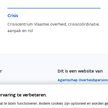
z
r
V
a
a
V
l
C
a
a
l
C
Crisis
a
r
m
m
a
r
a
h
i
Crisiscentrum Vlaamse overheid, crisiscoördinatie,
h
i
a
n
e
s
aanpak en rol
e
s
d
n
i
i
i
i
e
d
d
s
s
r
d
e
e
r
n
e
n
r
Dit is een website van
Agentschap Overheidsperson
Het Facilitair Bedrijf
rvaring te verbeteren.
Digitaal Vlaanderen
 te laten functioneren. Andere cookies zijn optioneel en worden g