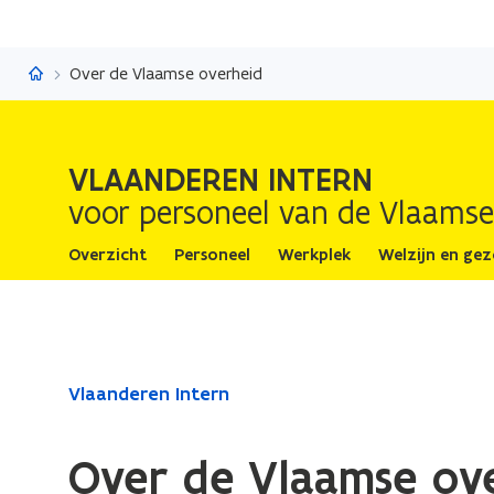
Vlaanderen Intern
Over de Vlaamse overheid
VLAANDEREN INTERN
voor personeel van de Vlaamse
Overzicht
Personeel
Werkplek
Welzijn en ge
Gedaan
Vlaanderen Intern
met
laden.
Over de Vlaamse ov
U