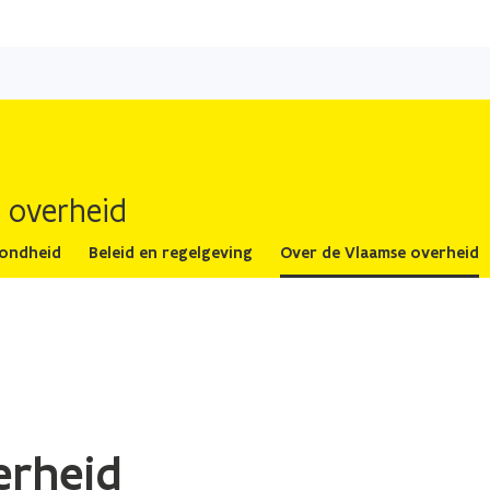
Overslaan
en
naar
de
inhoud
gaan
 overheid
zondheid
Beleid en regelgeving
Over de Vlaamse overheid
erheid