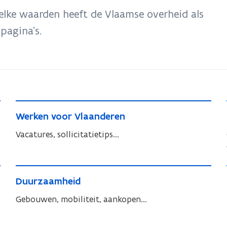
elke waarden heeft de Vlaamse overheid als
pagina’s.
W
W
Werken voor Vlaanderen
e
e
r
Vacatures, sollicitatietips...
r
k
k
e
e
D
n
n
D
Duurzaamheid
u
v
v
u
u
Gebouwen, mobiliteit, aankopen...
o
o
u
o
r
o
r
r
z