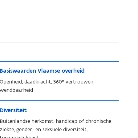
B
B
Basiswaarden Vlaamse overheid
a
a
s
Openheid, daadkracht, 360° vertrouwen,
s
i
wendbaarheid
i
s
s
D
w
w
D
Diversiteit
i
a
a
i
v
Buitenlandse herkomst, handicap of chronische
a
a
v
r
e
ziekte, gender- en seksuele diversiteit,
r
e
d
r
toegankelijkheid...