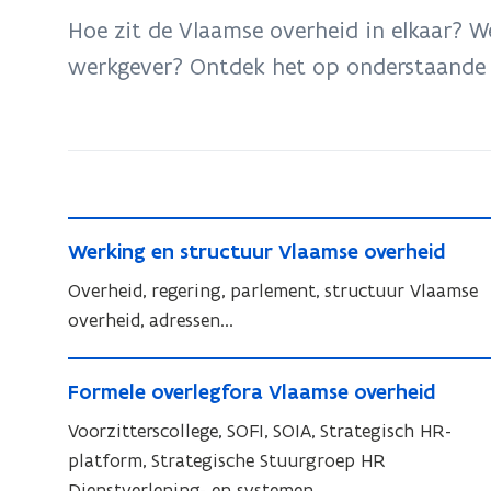
bevindt
Hoe zit de Vlaamse overheid in elkaar? W
zich
werkgever? Ontdek het op onderstaande 
op:
Over
de
Vlaamse
overheid
W
W
Werking en structuur Vlaamse overheid
e
e
r
Overheid, regering, parlement, structuur Vlaamse
r
k
overheid, adressen...
k
i
i
F
n
n
F
Formele overlegfora Vlaamse overheid
o
g
g
o
r
Voorzitterscollege, SOFI, SOIA, Strategisch HR-
e
e
r
n
m
platform, Strategische Stuurgroep HR
n
m
s
e
Dienstverlening- en systemen