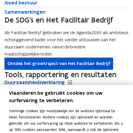
G
c
Goed bestuur
n
a
n
a
o
u
o
u
S
s
t
S
s
Samenwerkingen
t
e
l
e
l
a
e
e
a
e
e
De SDG's en Het Facilitair Bedrijf
d
a
d
a
m
n
n
m
n
n
b
i
b
i
e
s
m
e
s
m
e
r
Als Facilitair Bedrijf gebruiken we de Agenda2030 als ambitieus
e
r
n
a
i
n
a
i
s
w
s
w
richtinggevend kader voor het verder uitbouwen van het
w
m
l
w
m
l
t
e
t
e
e
e
i
duurzaam ondernemen vanuit de bredere
e
e
i
u
r
u
r
r
n
e
maatschappelijke noden.
r
n
e
u
k
u
k
k
l
u
k
l
u
r
e
Ontdek het groeitraject van Het Facilitair Bedrijf
r
e
i
e
i
e
n
n
n
v
Tools, rapportering en resultaten
n
v
g
i
g
i
D
Duurzaamheidsverklaring
D
e
n
e
n
u
u
n
g
PDF • 1,0MB
n
Vlaanderen.be gebruikt cookies om uw
g
u
u
D
Duurzaamheidsverslag Het Facilitair Bedrijf
D
surfervaring te verbeteren.
r
r
u
u
PDF • 11,5MB
z
z
u
u
Sommige cookies zijn noodzakelijk om de website optimaal te
G
GRO
a
G
a
r
r
laten functioneren. Andere cookies zijn optioneel en worden
R
M
MVOO-criteriatool
a
R
M
o
a
z
z
gebruikt om uw surfervaring op deze website te verbeteren. Als u
O
V
W
Werken in een circulair gebouw: Belpairegebouw
m
O
V
p
W
m
a
a
op 'Alle cookies aanvaarden' klikt, aanvaardt u ook de optionele
O
e
D
Duurzame en innovatieve overheidsopdrachten
h
O
e
e
D
h