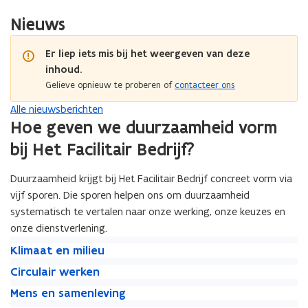
Nieuws
Er liep iets mis bij het weergeven van deze
inhoud.
Gelieve opnieuw te proberen of
contacteer ons
Alle nieuwsberichten
Hoe geven we duurzaamheid vorm
bij Het Facilitair Bedrijf?
Duurzaamheid krijgt bij Het Facilitair Bedrijf concreet vorm via
vijf sporen. Die sporen helpen ons om duurzaamheid
systematisch te vertalen naar onze werking, onze keuzes en
onze dienstverlening.
K
K
Klimaat en milieu
l
l
C
C
Circulair werken
i
i
i
i
M
m
M
m
Mens en samenleving
r
r
e
a
e
a
G
c