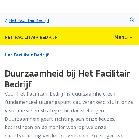
Overslaan
Zoeken
en
Het Facilitair Bedrijf
naar
de
Menu
HET FACILITAIR BEDRIJF
inhoud
gaan
Gedaan
Het Facilitair Bedrijf
met
laden.
Duurzaamheid bij Het Facilitair
U
bevindt
Bedrijf
zich
Voor Het Facilitair Bedrijf is duurzaamheid een
op:
Duurzaamheid
fundamenteel uitgangspunt dat verankerd zit in onze
bij
visie, missie en strategische doelstellingen.
Het
Duurzaamheid geeft richting aan onze keuzes,
Facilitair
Bedrijf
beslissingen en de manier waarop we onze
dienstverlening verder ontwikkelen. Zo zorgen we