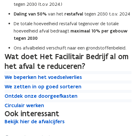
tegen 2030 (t.o.v 2024.)
Daling van 50%
van het
restafval
tegen 2030 t.o.v. 2024
De totale hoeveelheid restafval tegenover de totale
hoeveelheid afval bedraagt
maximaal 10% per gebouw
tegen 2030
Ons afvalbeleid verschuift naar een grondstoffenbeleid.
Wat doet Het Facilitair Bedrijf al om
het afval te reduceren?
W
W
We beperken het voedselverlies
e
e
W
W
We zetten in op goed sorteren
b
b
e
e
O
e
O
e
Ontdek onze doorgeefkasten
z
z
n
p
n
p
C
e
C
e
Circulair werken
t
e
t
e
i
t
i
t
Ook interessant
d
r
d
r
r
t
r
t
e
k
e
B
k
Bekijk hier de afvalcijfers
c
B
e
c
e
k
e
k
e
e
u
e
n
u
n
o
n
o
k
n
l
k
i