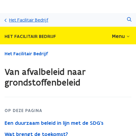
Overslaan
Zoeken
en
Het Facilitair Bedrijf
naar
de
Menu
HET FACILITAIR BEDRIJF
inhoud
gaan
Gedaan
Het Facilitair Bedrijf
met
laden.
Van afvalbeleid naar
U
bevindt
grondstoffenbeleid
zich
op:
Van
afvalbeleid
naar
OP DEZE PAGINA
grondstoffenbeleid
Een duurzaam beleid in lijn met de SDG’s
Wat brengt de toekomst?