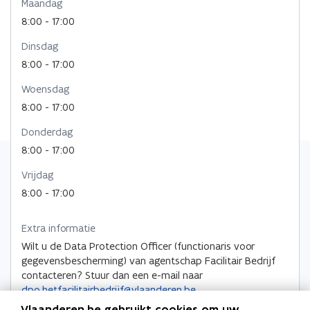
Maandag
u
e
e
e
e
w
u
8:00 - 17:00
u
u
m
v
w
Dinsdag
w
e
v
w
b
n
e
8:00 - 17:00
v
v
o
s
n
e
e
r
Woensdag
t
s
n
n
d
e
t
8:00 - 17:00
s
s
r
e
t
t
Donderdag
r
e
e
8:00 - 17:00
r
r
Vrijdag
8:00 - 17:00
Extra informatie
Wilt u de Data Protection Officer (functionaris voor
gegevensbescherming) van agentschap Facilitair Bedrijf
contacteren? Stuur dan een e-mail naar
dpo.hetfacilitairbedrijf@vlaanderen.be
.
Vlaanderen.be gebruikt cookies om uw