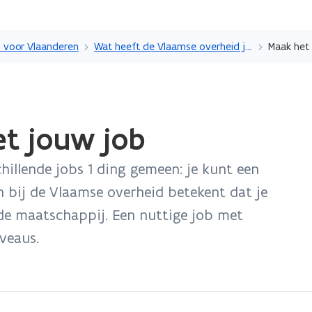
Overslaan
en
 voor Vlaanderen
Wat heeft de Vlaamse overheid je te bieden?
Maak het 
naar
de
inhoud
gaan
et jouw job
hillende jobs 1 ding gemeen: je kunt een
bij de Vlaamse overheid betekent dat je
 de maatschappij. Een nuttige job met
iveaus.