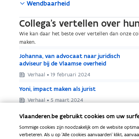
Wendbaarheid
Collega’s vertellen over h
Wie kan daar het beste over vertellen dan onze co
maken.
J
J
Johanna, van advocaat naar juridisch
o
o
adviseur bij de Vlaamse overheid
h
h
Verhaal • 19 februari 2024
a
a
Y
n
n
Y
Yoni, impact maken als jurist
o
n
n
o
n
Verhaal • 5 maart 2024
a
a
n
,
i
,
Ontdek alle verhalen
i
v
Vlaanderen.be gebruikt cookies om uw surfe
,
v
,
a
i
i
a
Sommige cookies zijn noodzakelijk om de website optimaal
n
m
m
n
verbeteren. Als u op 'Alle cookies aanvaarden' klikt, aanva
a
Volg ons op