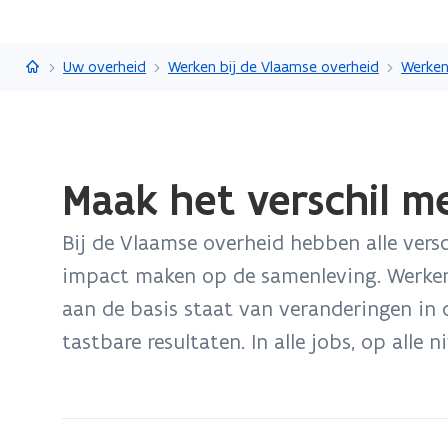
Vlaanderen.be
Uw overheid
Werken bij de Vlaamse overheid
Werken
Gedaan
Maak het verschil m
met
laden.
Bij de Vlaamse overheid hebben alle versc
U
bevindt
impact maken op de samenleving. Werken 
zich
aan de basis staat van veranderingen in
op:
tastbare resultaten. In alle jobs, op alle n
Maak
het
verschil
met