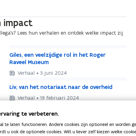
un impact
llega’s? Lees hun verhalen en ontdek welke impact zij
G
G
Giles, een veelzijdige rol in het Roger
i
i
Raveel Museum
l
l
Verhaal • 3 juni 2024
e
e
L
s
s
L
Liv, van het notariaat naar de overheid
i
,
,
i
v
Verhaal • 19 februari 2024
e
e
v
e
,
e
,
n
rvaring te verbeteren.
v
n
v
v
a
a
v
 te laten functioneren. Andere cookies zijn optioneel en worden g
e
n
n
e
ardt u ook de optionele cookies. Wilt u liever zelf kiezen welke cook
e