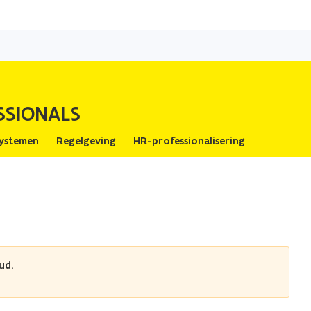
Overslaan
en
naar
de
inhoud
SSIONALS
gaan
ystemen
Regelgeving
HR-professionalisering
ud.