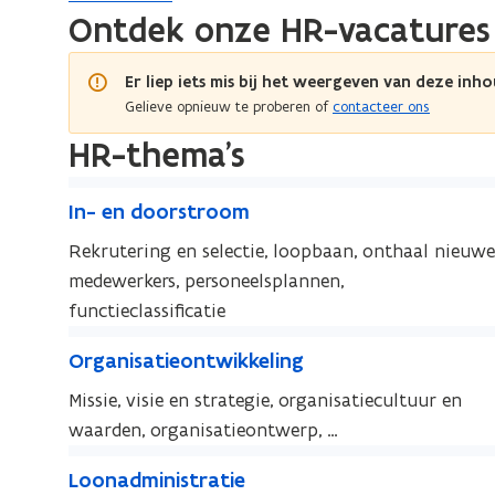
Ontdek onze HR-vacatures
Er liep iets mis bij het weergeven van deze inho
Gelieve opnieuw te proberen of
contacteer ons
HR-thema's
I
I
In- en doorstroom
n
n
-
Rekrutering en selectie, loopbaan, onthaal nieuwe
-
e
medewerkers, personeelsplannen,
e
n
functieclassificatie
n
d
O
d
O
Organisatieontwikkeling
o
o
r
r
o
o
g
Missie, visie en strategie, organisatiecultuur en
g
r
r
a
waarden, organisatieontwerp, …
a
s
s
n
L
n
t
L
Loonadministratie
t
i
o
i