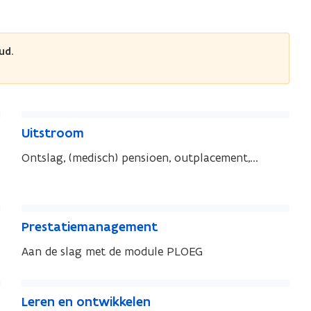
ud.
U
U
Uitstroom
i
i
t
Ontslag, (medisch) pensioen, outplacement,...
t
s
s
t
t
r
P
r
P
Prestatiemanagement
o
o
r
r
o
o
e
Aan de slag met de module PLOEG
e
m
m
s
s
t
L
t
L
Leren en ontwikkelen
a
e
a