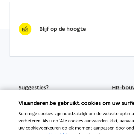
g
n
e
k
i
g
g
b
e
e
o
d
e
o
i
r
Blijf op de hoogte
k
n
l
o
o
i
p
p
n
e
e
k
n
n
n
t
t
a
i
i
a
Suggesties?
HR-bou
n
n
r
Heb je aanvullingen of een
HR-beleid
n
n
k
Vlaanderen.be gebruikt cookies om uw surfe
opmerking over deze webpagina?
i
i
l
HR-syste
Sommige cookies zijn noodzakelijk om de website optimaal
Meld je suggestie(s)
e
e
e
verbeteren. Als u op 'Alle cookies aanvaarden' klikt, aanva
u
u
m
uw cookievoorkeuren op elk moment aanpassen door ondera
w
w
b