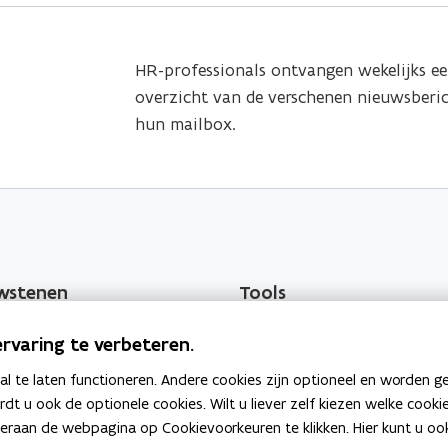
HR-professionals ontvangen wekelijks e
overzicht van de verschenen nieuwsberic
hun mailbox.
wstenen
Tools
Salarissimulator
rvaring te verbeteren.
o
men
Selfservice Vlimpers
 te laten functioneren. Andere cookies zijn optioneel en worden g
p
ardt u ook de optionele cookies. Wilt u liever zelf kiezen welke cook
o
e
OraFin
an de webpagina op Cookievoorkeuren te klikken. Hier kunt u ook 
p
n