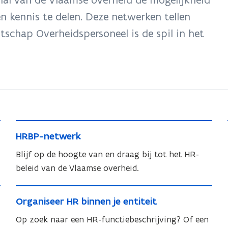
n kennis te delen. Deze netwerken tellen
schap Overheidspersoneel is de spil in het
H
H
HRBP-netwerk
R
R
B
Blijf op de hoogte van en draag bij tot het HR-
B
P
beleid van de Vlaamse overheid.
P
-
-
O
n
n
O
Organiseer HR binnen je entiteit
r
e
e
r
g
Op zoek naar een HR-functiebeschrijving? Of een
t
t
g