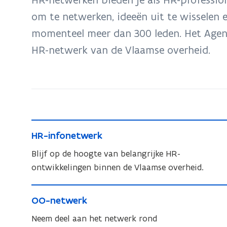
zich
om te netwerken, ideeën uit te wisselen e
op:
momenteel meer dan 300 leden. Het Agent
HR-
professionalisering
HR-netwerk van de Vlaamse overheid.
H
H
HR-infonetwerk
R
R
-
Blijf op de hoogte van belangrijke HR-
-
i
ontwikkelingen binnen de Vlaamse overheid.
i
n
n
O
f
f
O
OO-netwerk
O
o
o
O
-
Neem deel aan het netwerk rond
n
n
-