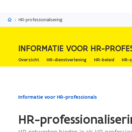
Informatie voor HR-professionals
HR-professionalisering
INFORMATIE VOOR HR-PROFE
Overzicht
HR-dienstverlening
HR-beleid
HR-s
Gedaan
Informatie voor HR-professionals
met
laden.
HR-professionaliser
U
bevindt
HR-netwerken bieden je als HR-professio