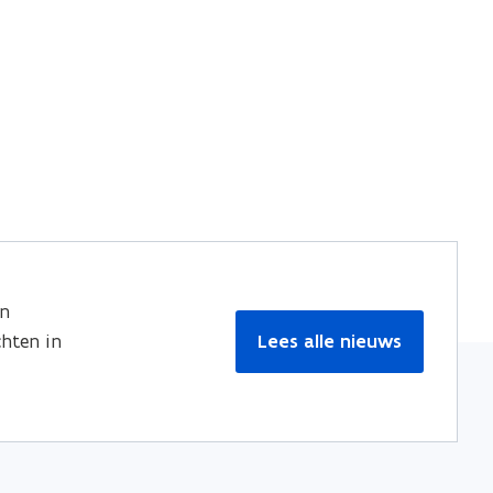
s
s
en
hten in
Lees alle nieuws