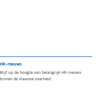
H
H
HR-nieuws
R
R
-
Blijf op de hoogte van belangrijk HR-nieuws
-
n
binnen de Vlaamse overheid.
n
i
i
e
e
u
u
w
w