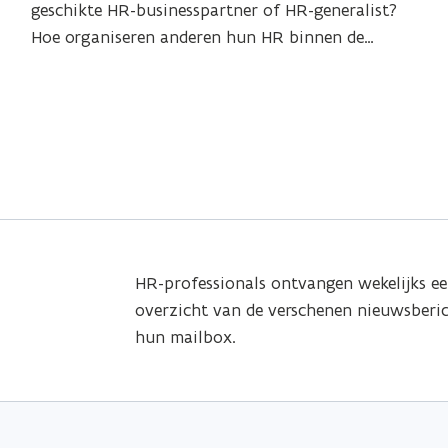
w
a
geschikte HR-businesspartner of HR-generalist?
w
a
e
n
Hoe organiseren anderen hun HR binnen de
n
e
r
i
Vlaamse overheid? Op deze webpagina vind je alle
i
r
k
s
s
relevante informatie.
k
e
e
e
e
r
r
H
H
R
R
b
b
i
i
n
HR-professionals ontvangen wekelijks e
n
n
overzicht van de verschenen nieuwsberic
e
n
hun mailbox.
n
e
j
n
e
j
e
e