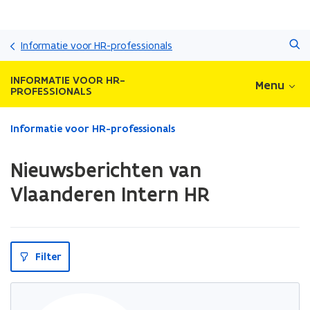
Overslaan
Zoeken
en
Informatie voor HR-professionals
naar
de
INFORMATIE VOOR HR-
Menu
inhoud
PROFESSIONALS
gaan
Gedaan
Informatie voor HR-professionals
met
laden.
Nieuwsberichten van
U
bevindt
Vlaanderen Intern HR
zich
op:
Nieuwsberichten
van
Filter
Vlaanderen
Intern
HR