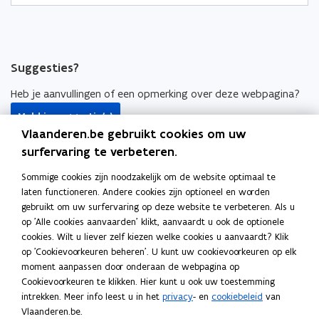
Suggesties?
Heb je aanvullingen of een opmerking over deze webpagina?
Meld je suggestie(s)
Vlaanderen.be gebruikt cookies om uw
HR-bouwstenen
surfervaring te verbeteren.
HR-beleid
Sommige cookies zijn noodzakelijk om de website optimaal te
laten functioneren. Andere cookies zijn optioneel en worden
HR-systemen
gebruikt om uw surfervaring op deze website te verbeteren. Als u
Tools
op 'Alle cookies aanvaarden' klikt, aanvaardt u ook de optionele
cookies. Wilt u liever zelf kiezen welke cookies u aanvaardt? Klik
Salarissimulator
op 'Cookievoorkeuren beheren'. U kunt uw cookievoorkeuren op elk
moment aanpassen door onderaan de webpagina op
o
Selfservice Vlimpers
Cookievoorkeuren te klikken. Hier kunt u ook uw toestemming
p
intrekken. Meer info leest u in het
privacy
- en
cookiebeleid
van
o
OraFin
e
Vlaanderen.be.