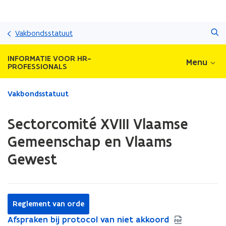
Overslaan
Zoeken
en
Vakbondsstatuut
naar
de
INFORMATIE VOOR HR-
Menu
inhoud
PROFESSIONALS
gaan
Gedaan
Vakbondsstatuut
met
laden.
Sectorcomité XVIII Vlaamse
U
bevindt
Gemeenschap en Vlaams
zich
Gewest
op:
Sectorcomité
XVIII
Vlaamse
Gemeenschap
Reglement van orde
en
A
Afspraken bij protocol van niet akkoord
A
Vlaams