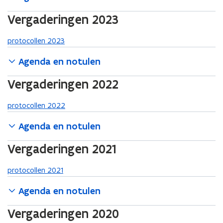
n
n
r
r
n
n
k
k
Vergaderingen 2023
i
i
g
g
e
e
r
r
protocollen 2023
t
t
o
o
a
a
e
e
Agenda en notulen
k
k
p
p
k
k
e
e
Vergaderingen 2022
o
o
n
n
o
o
r
r
protocollen 2022
d
d
Agenda en notulen
Vergaderingen 2021
protocollen 2021
Agenda en notulen
Vergaderingen 2020