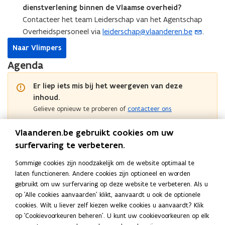
r
l
d
e
dienstverlening binnen de Vlaamse overheid?
d
e
e
i
Contacteer het team Leiderschap van het Agentschap
e
i
t
d
Overheidspersoneel via
leiderschap@vlaanderen.be
.
(
t
d
o
i
o
o
i
Naar Vlimpers
p
n
p
p
n
g
Agenda
e
g
g
g
n
e
Er liep iets mis bij het weergeven van deze
e
v
t
inhoud.
v
e
i
Gelieve opnieuw te proberen of
contacteer ons
e
n
n
n
d
In de kijker
u
d
Vlaanderen.be gebruikt cookies om uw
e
I
Informatie voor personeelsleden
I
w
e
n
surfervaring te verbeteren.
n
I
Informatie voor HR-professionals
I
n
e
n
f
n
n
f
Sommige cookies zijn noodzakelijk om de website optimaal te
-
o
f
f
o
laten functioneren. Andere cookies zijn optioneel en worden
Deel deze pagina
m
r
o
o
r
gebruikt om uw surfervaring op deze website te verbeteren. Als u
m
r
a
F
L
K
r
m
op 'Alle cookies aanvaarden' klikt, aanvaardt u ook de optionele
a
m
i
m
a
i
o
a
t
a
cookies. Wilt u liever zelf kiezen welke cookies u aanvaardt? Klik
a
l
t
c
n
p
i
t
op 'Cookievoorkeuren beheren'. U kunt uw cookievoorkeuren op elk
t
i
a