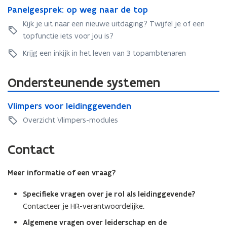
e
r
v
e
o
r
w
h
P
Panelgesprek: op weg naar de top
a
r
s
o
w
o
h
e
e
a
n
s
Kijk je uit naar een nieuwe uitdaging? Twijfel je of een
o
e
r
e
r
i
n
e
r
r
topfunctie iets voor jou is?
t
i
k
d
e
l
t
k
o
d
e
l
g
Krijg een inkijk in het leven van 3 topambtenaren
o
e
p
r
g
e
p
r
-
s
e
s
-
s
e
Ondersteunende systemen
s
p
e
n
p
r
V
n
m
r
V
Vlimpers voor leidinggevenden
e
l
m
i
e
l
k
i
i
Overzicht Vlimpers-modules
d
k
i
:
m
d
d
:
m
o
p
d
e
Contact
o
p
p
e
e
n
p
e
w
r
n
k
w
r
e
s
Meer informatie of een vraag?
k
a
e
s
g
v
a
d
g
v
n
o
Specifieke vragen over je rol als leidinggevende?
d
e
n
o
a
o
e
Contacteer je HR-verantwoordelijke.
r
a
o
a
r
r
a
r
Algemene vragen over leiderschap en de
r
l