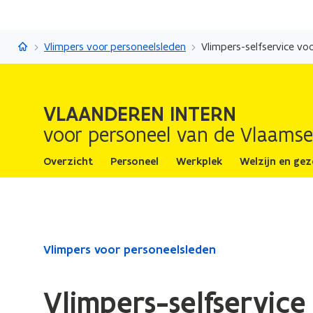
Vlaanderen Intern
Vlimpers voor personeelsleden
Vlimpers-selfservice vo
VLAANDEREN INTERN
voor personeel van de Vlaamse
Overzicht
Personeel
Werkplek
Welzijn en ge
Gedaan
Vlimpers voor personeelsleden
met
laden.
Vlimpers-selfservic
U