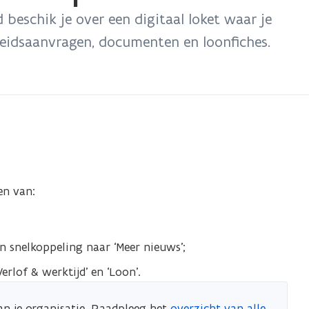
 beschik je over een digitaal loket waar je
eidsaanvragen, documenten en loonfiches.
en van:
n snelkoppeling naar ‘Meer nieuws’;
erlof & werktijd’ en ‘Loon’.
van je organisatie. Raadpleeg het
overzicht van alle