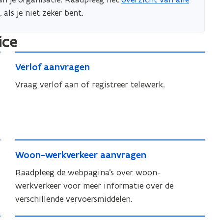
(
, als je niet zeker bent.
o
p
ice
e
n
V
V
Verlof aanvragen
t
e
e
i
r
Vraag verlof aan of registreer telewerk.
r
n
l
l
n
o
o
i
f
f
e
a
a
W
u
a
a
W
Woon-werkverkeer aanvragen
o
w
n
n
o
v
o
Raadpleeg de webpagina's over woon-
v
v
o
r
n
werkverkeer voor meer informatie over de
e
n
r
a
-
verschillende vervoersmiddelen.
n
-
a
g
w
s
w
g
e