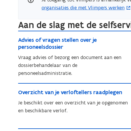
organisaties die met Vlimpers werken
Aan de slag met de selfserv
A
A
Advies of vragen stellen over je
d
d
personeelsdossier
v
v
Vraag advies of bezorg een document aan een
i
i
dossierbehandelaar van de
e
e
personeelsadministratie.
s
s
o
o
O
f
f
O
Overzicht van je verloftellers raadplegen
v
v
v
v
r
e
Je beschikt over een overzicht van je opgenomen
r
e
a
r
en beschikbare verlof.
r
a
g
z
z
g
e
i
i
e
n