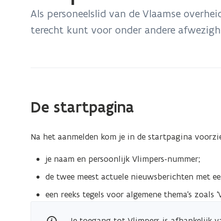
bevindt
Als personeelslid van de Vlaamse overheid
zich
terecht kunt voor onder andere afwezigh
op:
Vlimpers-
selfservice
voor
personeelsleden
De startpagina
Na het aanmelden kom je in de startpagina voorzi
je naam en persoonlijk Vlimpers-nummer;
de twee meest actuele nieuwsberichten met ee
een reeks tegels voor algemene thema’s zoals ‘V
Je toegang tot Vlimpers is afhankelijk 