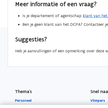
Meer informatie of een vraag?
o
o
i
p
p
n
Is je departement of agentschap
klant van het
e
e
k
Ben je geen klant van het DCPA? Contacteer je
n
n
n
t
t
a
Suggesties?
i
i
a
n
n
r
Heb je aanvullingen of een opmerking over deze
n
n
k
i
i
l
e
e
e
u
u
m
w
w
b
v
v
o
e
e
r
Thema's
Snel naa
n
n
d
Personeel
Vlimpers
s
s