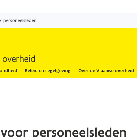
Overslaan
en
or personeelsleden
naar
de
inhoud
gaan
 overheid
zondheid
Beleid en regelgeving
Over de Vlaamse overheid
e voor personeelsleden