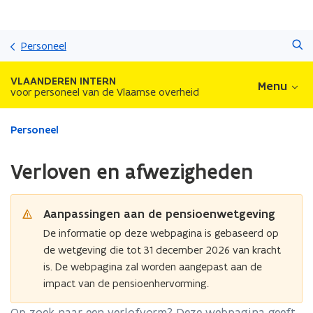
Overslaan
Zoeken
en
Personeel
naar
de
VLAANDEREN INTERN
Menu
inhoud
voor personeel van de Vlaamse overheid
gaan
Gedaan
Personeel
met
laden.
Verloven en afwezigheden
U
bevindt
zich
Aanpassingen aan de pensioenwetgeving
op:
Verloven
De informatie op deze webpagina is gebaseerd op
en
de wetgeving die tot 31 december 2026 van kracht
afwezigheden
is. De webpagina zal worden aangepast aan de
impact van de pensioenhervorming.
Op zoek naar een verlofvorm? Deze webpagina geeft