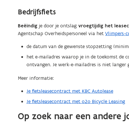
Bedrijfsfiets
Beëindig
je door je ontslag
vroegtijdig het lease
Agentschap Overheidspersoneel via het
Vlimpers-c
(
o
de datum van de gewenste stopzetting (minima
p
het e-mailadres waarop je in de toekomst de 
e
ontvangen. Je werk-e-mailadres is niet langer g
n
t
Meer informatie:
i
n
Je fietsleasecontract met KBC Autolease
n
Je fietsleasecontract met o2o Bicycle Leasing
i
e
Op zoek naar een andere j
u
w