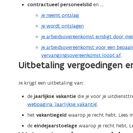
contractueel personeelslid
en ...
je neemt ontslag
je wordt ontslagen
je arbeidsovereenkomst eindigt door me
je arbeidsovereenkomst voor een bepaal
vervangingsovereenkomst loopt af
.
Uitbetaling vergoedingen e
Je krijgt een uitbetaling van:
de
jaarlijkse vakantie
die je voor je uitdienst
webpagina ‘Jaarlijkse vakantie’
.
het
vakantiegeld
waarop je recht hebt. Lees 
de
eindejaarstoelage
waarop je recht hebt. L