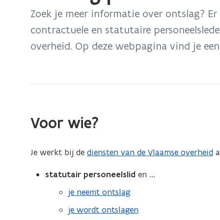
bevindt
Zoek je meer informatie over ontslag? Er
zich
contractuele en statutaire personeelsled
op:
overheid. Op deze webpagina vind je een 
Ontslag
personeel
Vlaamse
overheid
Voor wie?
Je werkt bij de
diensten van de Vlaamse overheid
a
statutair personeelslid
en ...
je neemt ontslag
je wordt ontslagen