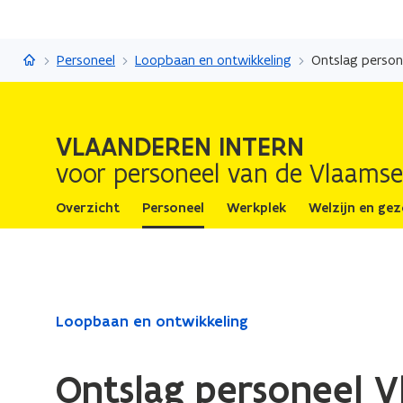
Vlaanderen Intern
Personeel
Loopbaan en ontwikkeling
Ontslag person
VLAANDEREN INTERN
voor personeel van de Vlaamse
Overzicht
Personeel
Werkplek
Welzijn en ge
Gedaan
Loopbaan en ontwikkeling
met
laden.
Ontslag personeel V
U