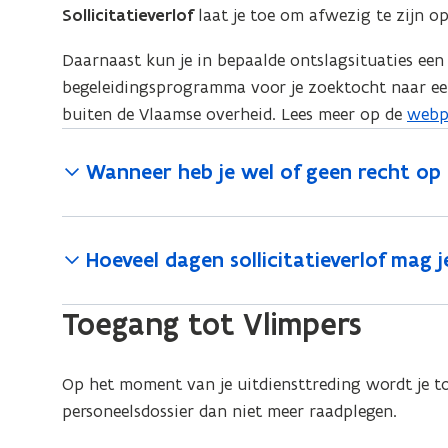
Sollicitatieverlof
laat je toe om afwezig te zijn o
v
e
Daarnaast kun je in bepaalde ontslagsituaties ee
n
begeleidingsprogramma voor je zoektocht naar een 
s
buiten de Vlaamse overheid. Lees meer op de
webp
t
e
Wanneer heb je wel of geen recht op s
r
)
Hoeveel dagen sollicitatieverlof mag 
Toegang tot Vlimpers
Op het moment van je uitdiensttreding wordt je to
personeelsdossier dan niet meer raadplegen.