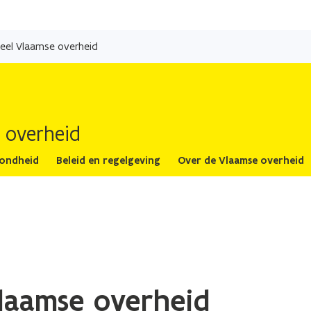
Overslaan
en
eel Vlaamse overheid
naar
de
inhoud
gaan
 overheid
zondheid
Beleid en regelgeving
Over de Vlaamse overheid
laamse overheid