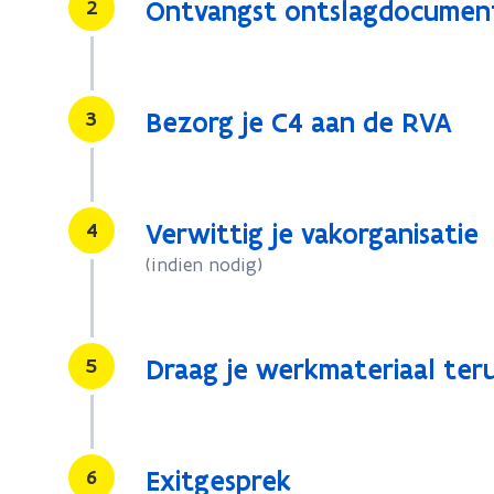
Stap
2
Ontvangst ontslagdocumen
Stap
3
Bezorg je C4 aan de RVA
Stap
4
Verwittig je vakorganisatie
(indien nodig)
Stap
5
Draag je werkmateriaal ter
Stap
6
Exitgesprek