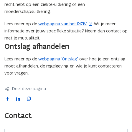
u
i
recht hebt op een ziekte-uitkering of een
w
n
moederschapsuitkering.
v
n
e
i
Lees meer op de
webpagina van het RIZIV.
Wil je meer
(
n
e
informatie over jouw specifieke situatie? Neem dan contact op
o
s
u
met je mutualiteit.
p
t
w
Ontslag afhandelen
e
e
v
n
r
e
Lees meer op de
webpagina ‘Ontslag’
over hoe je een ontslag
t
)
n
moet afhandelen, de regelgeving en wie je kunt contacteren
i
s
voor vragen.
n
t
n
e
i
Deel deze pagina
r
e
F
L
K
)
u
a
i
o
w
c
n
p
Contact
v
e
k
i
e
b
e
e
n