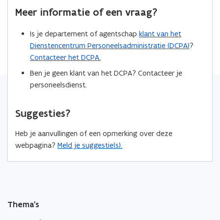
o
d
e
s
Meer informatie of een vraag?
o
i
r
t
k
n
l
e
Is je departement of agentschap
klant van het
o
o
i
r
Dienstencentrum Personeelsadministratie (DCPA)
?
p
p
n
)
Contacteer het DCPA.
e
e
k
n
n
Ben je geen klant van het DCPA? Contacteer je
n
t
t
personeelsdienst.
a
i
i
a
n
n
r
Suggesties?
n
n
k
i
i
l
Heb je aanvullingen of een opmerking over deze
e
e
e
webpagina?
Meld je suggestie(s).
u
u
m
w
w
b
v
v
o
e
e
r
n
n
d
Thema's
s
s