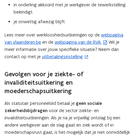
)
r
in onderling akkoord met je werkgever de tewerkstelling
)
beëindigt
je onwettig afwezig blijft
Lees meer over werkloosheidsuitkeringen op de
webpagina
van vlaanderen.be
en de
webpagina van de RVA.
Wil je
(
meer informatie over jouw specifieke situatie? Neem dan
b
contact op met je
uitbetalingsinstelling
(
e
o
s
p
t
Gevolgen voor je ziekte- of
e
a
invaliditeitsuitkering en
n
n
moederschapsuitkering
t
d
i
o
Als statutair personeelslid betaal je
geen sociale
n
p
zekerheidsbijdragen
voor de sector ziekte- en
n
e
invaliditeitsuitkeringen. Als je na je vrijwillig ontslag bij een
i
n
andere werkgever aan de slag gaat en ziek wordt of in
e
t
moederschapsrust gaat, is het mogelijk dat je niet onmiddellijk