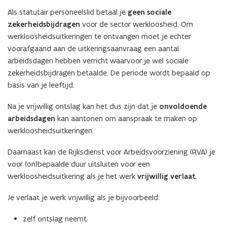
d
p
Als statutair personeelslid betaal je
geen sociale
o
e
zekerheidsbijdragen
voor de sector werkloosheid. Om
p
n
werkloosheidsuitkeringen te ontvangen moet je echter
e
t
voorafgaand aan de uitkeringsaanvraag een aantal
n
i
arbeidsdagen hebben verricht waarvoor je wel sociale
t
n
zekerheidsbijdragen betaalde. De periode wordt bepaald op
i
n
basis van je leeftijd.
n
i
n
Na je vrijwillig ontslag kan het dus zijn dat je
onvoldoende
e
i
arbeidsdagen
kan aantonen om aanspraak te maken op
u
e
werkloosheidsuitkeringen.
w
u
v
w
Daarnaast kan de Rijksdienst voor Arbeidsvoorziening (RVA) je
e
v
voor (on)bepaalde duur uitsluiten voor een
n
e
werkloosheidsuitkering als je het werk
vrijwillig verlaat
.
s
n
t
s
Je verlaat je werk vrijwillig als je bijvoorbeeld:
e
t
r
zelf ontslag neemt
e