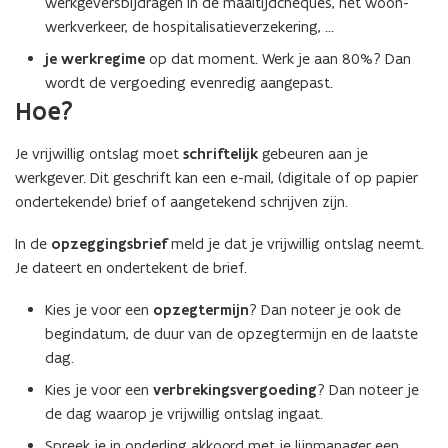
werkgeversbijdragen in de maaltijdcheques, het woon-
werkverkeer, de hospitalisatieverzekering, …
je werkregime
op dat moment. Werk je aan 80%? Dan
wordt de vergoeding evenredig aangepast.
Hoe?
Je vrijwillig ontslag moet
schriftelijk
gebeuren aan je
werkgever. Dit geschrift kan een e-mail, (digitale of op papier
ondertekende) brief of aangetekend schrijven zijn.
In de
opzeggingsbrief
meld je dat je vrijwillig ontslag neemt.
Je dateert en ondertekent de brief.
Kies je voor een
opzegtermijn
? Dan noteer je ook de
begindatum, de duur van de opzegtermijn en de laatste
dag.
Kies je voor een
verbrekingsvergoeding
? Dan noteer je
de dag waarop je vrijwillig ontslag ingaat.
Spreek je in onderling akkoord met je lijnmanager een