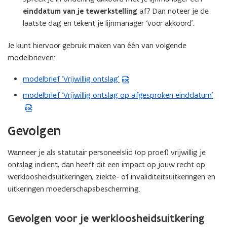
einddatum van je tewerkstelling
af? Dan noteer je de
laatste dag en tekent je lijnmanager ‘voor akkoord’.
Je kunt hiervoor gebruik maken van één van volgende
modelbrieven:
modelbrief ‘Vrijwillig ontslag’
(
W
modelbrief ‘Vrijwillig ontslag op afgesproken einddatum’
(
o
W
r
o
Gevolgen
d
r
b
d
Wanneer je als statutair personeelslid (op proef) vrijwillig je
e
b
ontslag indient, dan heeft dit een impact op jouw recht op
s
e
werkloosheidsuitkeringen, ziekte- of invaliditeitsuitkeringen en
t
s
uitkeringen moederschapsbescherming.
a
t
n
a
d
Gevolgen voor je werkloosheidsuitkering
n
o