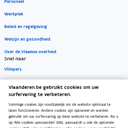
Personeel
t
t
e
e
Werkplek
r
r
Beleid en regelgeving
Welzijn en gezondheid
Over de Vlaamse overheid
Snel naar
Vlimpers
Facilipunt
Vlaanderen.be gebruikt cookies om uw
surfervaring te verbeteren.
o
Orafin
p
Dit is een website van
Sommige cookies zijn noodzakelijk om de website optimaal te
e
laten functioneren. Andere cookies zijn optioneel en worden
Agentschap Overheidspersoneel
n
gebruikt om uw surfervaring op deze website te verbeteren. Als u
t
op 'Alle cookies aanvaarden' klikt, aanvaardt u ook de optionele
Het Facilitair Bedrijf