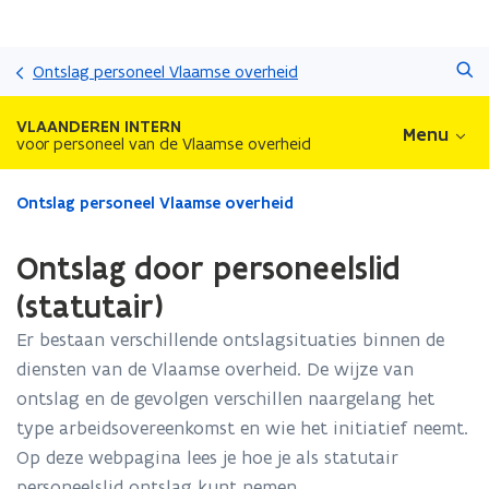
Overslaan
Zoeken
en
Ontslag personeel Vlaamse overheid
naar
de
VLAANDEREN INTERN
Menu
inhoud
voor personeel van de Vlaamse overheid
gaan
Gedaan
Ontslag personeel Vlaamse overheid
met
laden.
Ontslag door personeelslid
U
bevindt
(statutair)
zich
Er bestaan verschillende ontslagsituaties binnen de
op:
Ontslag
diensten van de Vlaamse overheid. De wijze van
door
ontslag en de gevolgen verschillen naargelang het
personeelslid
type arbeidsovereenkomst en wie het initiatief neemt.
(statutair)
Op deze webpagina lees je hoe je als statutair
personeelslid ontslag kunt nemen.