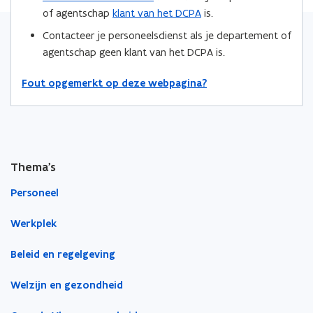
p
p
n
of agentschap
klant van het DCPA
is.
e
e
k
Contacteer je personeelsdienst als je departement of
n
n
n
agentschap geen klant van het DCPA is.
t
t
a
i
i
a
Fout opgemerkt op deze webpagina?
n
n
r
n
n
k
i
i
l
e
e
e
u
u
m
Thema's
w
w
b
v
v
o
Personeel
e
e
r
n
n
d
Werkplek
s
s
Beleid en regelgeving
t
t
e
e
Welzijn en gezondheid
r
r