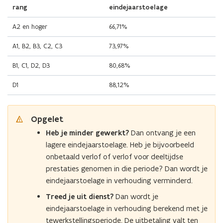
rang
eindejaarstoelage
A2 en hoger
66,71%
A1, B2, B3, C2, C3
73,97%
B1, C1, D2, D3
80,68%
D1
88,12%
Opgelet
Heb je minder gewerkt?
Dan ontvang je een
lagere eindejaarstoelage. Heb je bijvoorbeeld
onbetaald verlof of verlof voor deeltijdse
prestaties genomen in die periode? Dan wordt je
eindejaarstoelage in verhouding verminderd.
Treed je uit dienst?
Dan wordt je
eindejaarstoelage in verhouding berekend met je
tewerkstellingsperiode. De uitbetaling valt ten