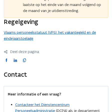
laatste op het einde van de maand volgend op
de maand van je uitdiensttreding.
Regelgeving
Vlaams personeelsstatuut (VPS): het vakantiegeld en de
eindejaarstoelage
Deel deze pagina
F
L
K
a
i
o
c
n
p
Contact
e
k
i
b
e
e
o
d
e
Meer informatie of een vraag?
o
i
r
k
n
l
Contacteer het Dienstencentrum
o
o
i
Personeelsadministratie
(DCPA) als je departement