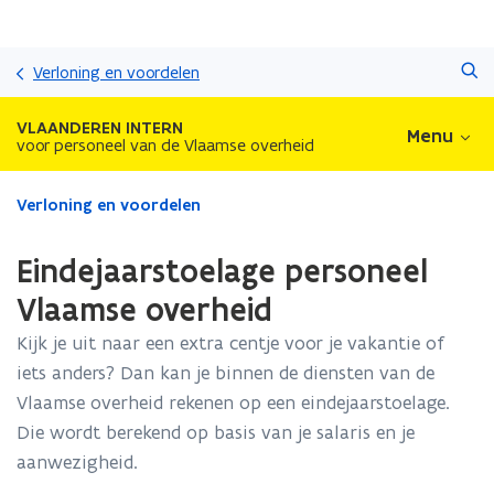
Overslaan
Zoeken
en
Verloning en voordelen
naar
de
VLAANDEREN INTERN
Menu
inhoud
voor personeel van de Vlaamse overheid
gaan
Gedaan
Verloning en voordelen
met
laden.
Eindejaarstoelage personeel
U
bevindt
Vlaamse overheid
zich
Kijk je uit naar een extra centje voor je vakantie of
op:
Eindejaarstoelage
iets anders? Dan kan je binnen de diensten van de
personeel
Vlaamse overheid rekenen op een eindejaarstoelage.
Vlaamse
Die wordt berekend op basis van je salaris en je
overheid
aanwezigheid.