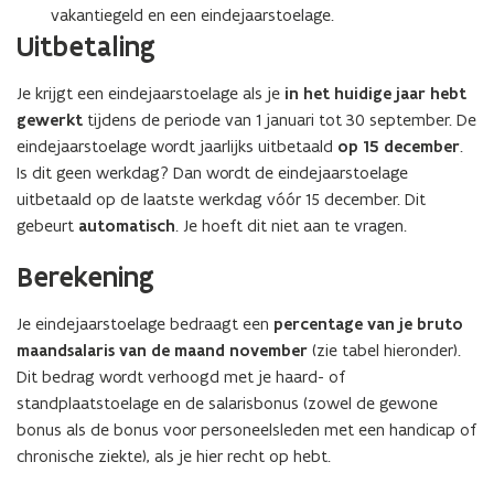
vakantiegeld en een eindejaarstoelage.
Uitbetaling
Je krijgt een eindejaarstoelage als je
in het huidige jaar hebt
gewerkt
tijdens de periode van 1 januari tot 30 september. De
eindejaarstoelage wordt jaarlijks uitbetaald
op 15 december
.
Is dit geen werkdag? Dan wordt de eindejaarstoelage
uitbetaald op de laatste werkdag vóór 15 december. Dit
gebeurt
automatisch
. Je hoeft dit niet aan te vragen.
(Scroll
(Scroll
Berekening
links)
rechts)
Je eindejaarstoelage bedraagt een
percentage van je bruto
maandsalaris
van de maand november
(zie tabel hieronder).
Dit bedrag wordt verhoogd met je haard- of
standplaatstoelage en de salarisbonus (zowel de gewone
bonus als de bonus voor personeelsleden met een handicap of
chronische ziekte), als je hier recht op hebt.