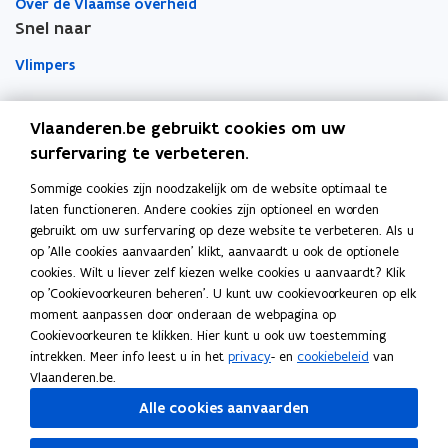
Over de Vlaamse overheid
Snel naar
Vlimpers
Facilipunt
Vlaanderen.be gebruikt cookies om uw
surfervaring te verbeteren.
o
Orafin
p
Dit is een website van
Sommige cookies zijn noodzakelijk om de website optimaal te
e
laten functioneren. Andere cookies zijn optioneel en worden
Agentschap Overheidspersoneel
n
gebruikt om uw surfervaring op deze website te verbeteren. Als u
t
op 'Alle cookies aanvaarden' klikt, aanvaardt u ook de optionele
Het Facilitair Bedrijf
i
cookies. Wilt u liever zelf kiezen welke cookies u aanvaardt? Klik
op 'Cookievoorkeuren beheren'. U kunt uw cookievoorkeuren op elk
n
Digitaal Vlaanderen
moment aanpassen door onderaan de webpagina op
n
Cookievoorkeuren te klikken. Hier kunt u ook uw toestemming
i
Departement Kanselarij en Buitenlandse Zaken
intrekken. Meer info leest u in het
privacy
- en
cookiebeleid
van
e
Blijf op de hoogte
Vlaanderen.be.
u
Elke twee weken vind je op vrijdag de nieuwsbrief van
Alle cookies aanvaarden
w
Vlaanderen Intern in je mailbox.
v