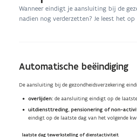
bevindt
Wanneer eindigt je aansluiting bij de ge
zich
nadien nog verderzetten? Je leest het op
op:
Hospitalisatieverzekering:
einde
aansluiting
(Scroll
(Scroll
Automatische beëindiging
links)
rechts)
De aansluiting bij de gezondheidsverzekering eind
overlijden:
de aansluiting eindigt op de laats
uitdiensttreding, pensionering of non-activi
eindigt op de laatste dag van het volgende kwa
laatste dag tewerkstelling of dienstactiviteit