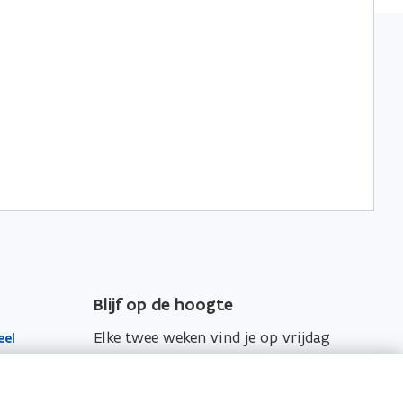
Blijf op de hoogte
Elke twee weken vind je op vrijdag
eel
de nieuwsbrief van Vlaanderen
Intern in je mailbox.