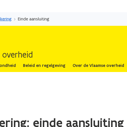
Overslaan
en
ekering
Einde aansluiting
naar
de
inhoud
gaan
 overheid
zondheid
Beleid en regelgeving
Over de Vlaamse overheid
ering: einde aansluiting