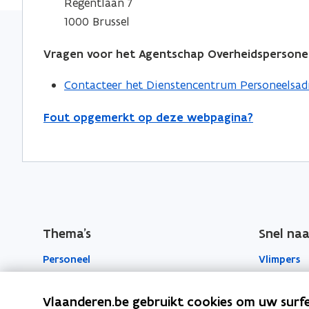
Regentlaan 7
i
i
a
e
1000 Brussel
n
n
r
n
n
n
k
t
Vragen voor het Agentschap Overheidspersone
i
i
l
i
e
e
e
Contacteer het Dienstencentrum Personeelsadm
n
u
u
m
u
w
w
b
Fout opgemerkt op deze webpagina?
w
v
v
o
e
e
e
r
-
n
n
d
m
s
s
a
t
t
i
e
e
Thema's
Snel naa
l
r
r
a
Personeel
Vlimpers
p
Werkplek
Facilipunt
p
Vlaanderen.be gebruikt cookies om uw surfe