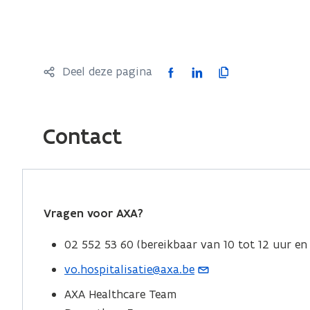
F
L
K
Deel deze pagina
a
i
o
c
n
p
e
k
i
Contact
b
e
e
o
d
e
o
i
r
k
n
l
Vragen voor AXA?
o
o
i
p
p
n
02 552 53 60 (bereikbaar van 10 tot 12 uur en 
e
e
k
vo.hospitalisatie@axa.be
(
n
n
n
o
AXA Healthcare Team
t
t
a
p