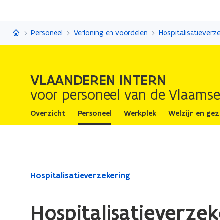
Vlaanderen Intern
Personeel
Verloning en voordelen
Hospitalisatieverz
VLAANDEREN INTERN
voor personeel van de Vlaamse
Overzicht
Personeel
Werkplek
Welzijn en ge
Gedaan
Hospitalisatieverzekering
met
laden.
Hospitalisatieverzek
U