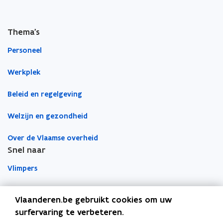
m
a
i
Thema's
l
a
Personeel
p
Werkplek
p
l
Beleid en regelgeving
i
c
Welzijn en gezondheid
a
t
Over de Vlaamse overheid
i
Snel naar
e
)
Vlimpers
Facilipunt
Vlaanderen.be gebruikt cookies om uw
surfervaring te verbeteren.
o
Orafin