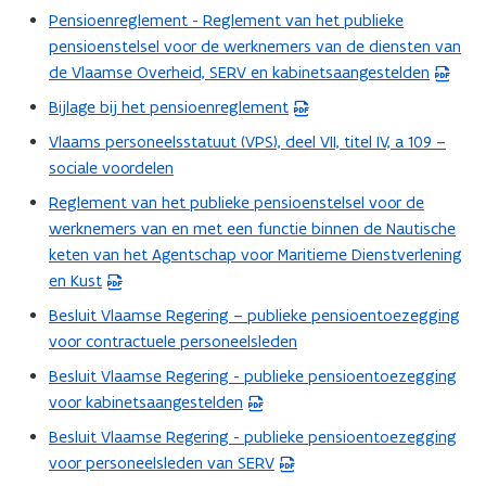
Pensioenreglement - Reglement van het publieke
(
pensioenstelsel voor de werknemers van de diensten van
P
de Vlaamse Overheid, SERV en kabinetsaangestelden
D
F
Bijlage bij het pensioenreglement
(
b
P
Vlaams personeelsstatuut (VPS), deel VII, titel IV, a 109 –
e
D
sociale voordelen
s
F
Reglement van het publieke pensioenstelsel voor de
t
(
b
werknemers van en met een functie binnen de Nautische
a
P
e
keten van het Agentschap voor Maritieme Dienstverlening
n
D
s
en Kust
d
F
t
o
b
Besluit Vlaamse Regering – publieke pensioentoezegging
a
p
e
voor contractuele personeelsleden
n
e
s
d
Besluit Vlaamse Regering - publieke pensioentoezegging
(
n
t
o
voor kabinetsaangestelden
P
t
a
p
D
Besluit Vlaamse Regering - publieke pensioentoezegging
i
n
(
e
F
voor personeelsleden van SERV
n
d
P
n
b