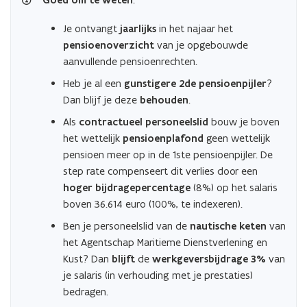
Goed om te weten
Je ontvangt
jaarlijks
in het najaar het
pensioenoverzicht
van je opgebouwde
aanvullende pensioenrechten.
Heb je al een
gunstigere 2de pensioenpijler
?
Dan blijf je deze
behouden
.
Als
contractueel personeelslid
bouw je boven
het wettelijk
pensioenplafond
geen wettelijk
pensioen meer op in de 1ste pensioenpijler. De
step rate compenseert dit verlies door een
hoger bijdragepercentage
(8%) op het salaris
boven 36.614 euro (100%, te indexeren).
Ben je personeelslid van de
nautische keten
van
het Agentschap Maritieme Dienstverlening en
Kust? Dan
blijft
de
werkgeversbijdrage 3%
van
je salaris (in verhouding met je prestaties)
bedragen.