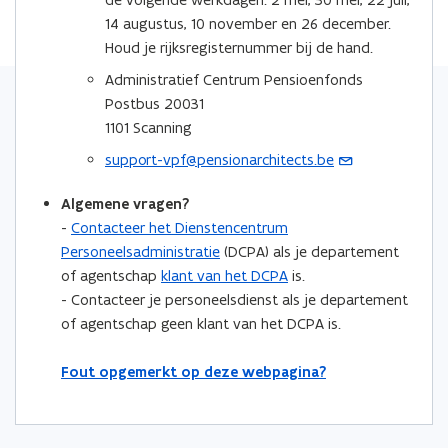
v
)
u
e
e
e
14 augustus, 10 november en 26 december.
e
w
u
u
m
Houd je rijksregisternummer bij de hand.
n
v
w
w
b
s
Administratief Centrum Pensioenfonds
e
v
v
o
t
Postbus 20031
n
e
e
r
e
1101 Scanning
s
n
n
d
r
t
support-vpf@pensionarchitects.be
(
s
s
)
e
o
t
t
r
Algemene vragen?
p
e
e
)
-
Contacteer het Dienstencentrum
e
r
r
Personeelsadministratie
(DCPA) als je departement
n
of agentschap
klant van het DCPA
is.
t
- Contacteer je personeelsdienst als je departement
i
of agentschap geen klant van het DCPA is.
n
u
Fout opgemerkt op deze webpagina?
w
e
-