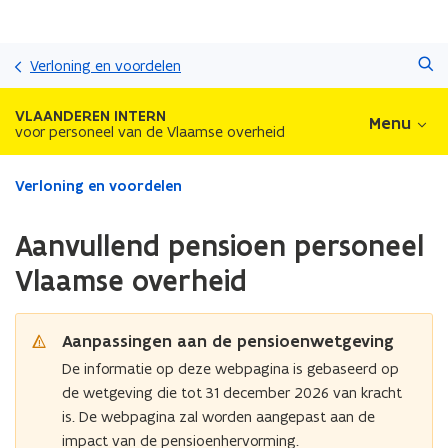
Overslaan
Zoeken
en
Verloning en voordelen
naar
de
VLAANDEREN INTERN
Menu
inhoud
voor personeel van de Vlaamse overheid
gaan
Gedaan
Verloning en voordelen
met
laden.
Aanvullend pensioen personeel
U
bevindt
Vlaamse overheid
zich
op:
Aanvullend
Aanpassingen aan de pensioenwetgeving
pensioen
De informatie op deze webpagina is gebaseerd op
personeel
de wetgeving die tot 31 december 2026 van kracht
Vlaamse
overheid
is. De webpagina zal worden aangepast aan de
impact van de pensioenhervorming.