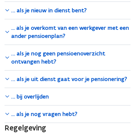
w
v
… als je nieuw in dienst bent?
e
n
... als je overkomt van een werkgever met een
s
ander pensioenplan?
t
e
r
… als je nog geen pensioenoverzicht
)
ontvangen hebt?
… als je uit dienst gaat voor je pensionering?
… bij overlijden
... als je nog vragen hebt?
Regelgeving