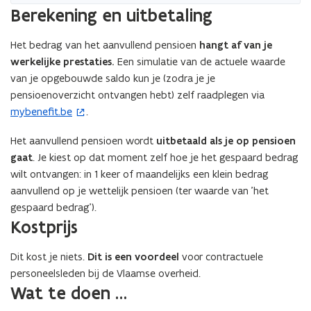
Berekening en uitbetaling
Het bedrag van het aanvullend pensioen
hangt af van je
werkelijke prestaties.
Een simulatie van de actuele waarde
van je opgebouwde saldo kun je (zodra je je
pensioenoverzicht ontvangen hebt) zelf raadplegen via
mybenefit.be
.
(
o
Het aanvullend pensioen wordt
uitbetaald als je op pensioen
p
gaat
. Je kiest op dat moment zelf hoe je het gespaard bedrag
e
wilt ontvangen: in 1 keer of maandelijks een klein bedrag
n
aanvullend op je wettelijk pensioen (ter waarde van 'het
t
gespaard bedrag').
i
Kostprijs
n
n
Dit kost je niets.
Dit is een voordeel
voor contractuele
i
personeelsleden bij de Vlaamse overheid.
e
Wat te doen …
u