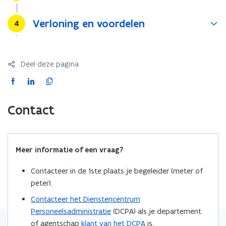
Verloning en voordelen
Stap
4
Deel deze pagina
F
L
K
a
i
o
c
n
p
Contact
e
k
i
b
e
e
o
d
e
Meer informatie of een vraag?
o
i
r
k
n
l
Contacteer in de 1ste plaats je begeleider (meter of
o
o
i
peter).
p
p
n
Contacteer het Dienstencentrum
e
e
k
Personeelsadministratie
(DCPA) als je departement
n
n
n
of agentschap
klant van het DCPA
is.
t
t
a