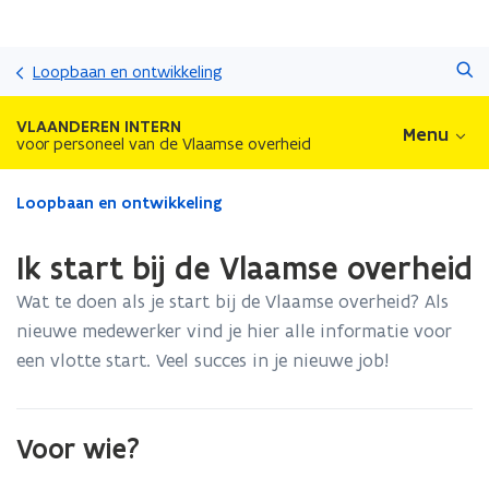
Overslaan
Zoeken
en
Loopbaan en ontwikkeling
naar
de
VLAANDEREN INTERN
Menu
inhoud
voor personeel van de Vlaamse overheid
gaan
Gedaan
Loopbaan en ontwikkeling
met
laden.
Ik start bij de Vlaamse overheid
U
bevindt
Wat te doen als je start bij de Vlaamse overheid? Als
zich
nieuwe medewerker vind je hier alle informatie voor
op:
een vlotte start. Veel succes in je nieuwe job!
Ik
start
bij
de
Voor wie?
Vlaamse
overheid