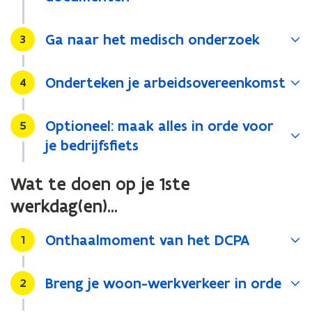
Ga naar het medisch onderzoek
Stap
3
Onderteken je arbeidsovereenkomst
Stap
4
Optioneel: maak alles in orde voor
Stap
5
je bedrijfsfiets
Wat te doen op je 1ste
werkdag(en)...
Onthaalmoment van het DCPA
Stap
1
Breng je woon-werkverkeer in orde
Stap
2