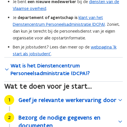
Je bent
een nieuwe medewerker
bij de
diensten van de
Vlaamse overheid
.
Je
departement of agentschap is
klant van het
Dienstencentrum Personeelsadministratie (DCPA)
. Zoniet,
dan kun je terecht bij de personeelsdienst van je eigen
organisatie voor alle opstartinformatie.
Ben je jobstudent? Lees dan meer op de
webpagina 'Ik
start als jobstudent'
.
Wat is het Dienstencentrum
Personeelsadministratie (DCPA)?
Wat te doen voor je start...
Geef je relevante werkervaring door
Stap
1
Bezorg de nodige gegevens en
Stap
2
documenten