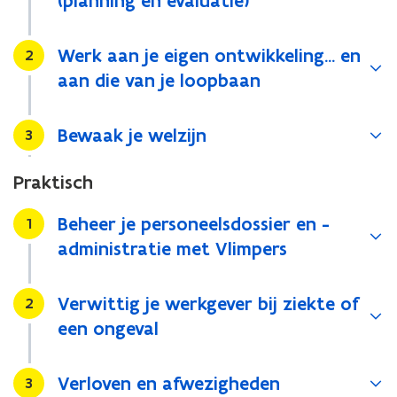
(planning en evaluatie)
Werk aan je eigen ontwikkeling... en
Stap
2
aan die van je loopbaan
Bewaak je welzijn
Stap
3
Praktisch
Beheer je personeelsdossier en -
Stap
1
administratie met Vlimpers
Verwittig je werkgever bij ziekte of
Stap
2
een ongeval
Verloven en afwezigheden
Stap
3