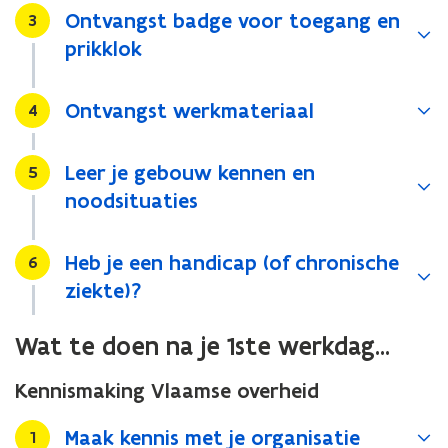
Ontvangst badge voor toegang en
Stap
3
prikklok
Ontvangst werkmateriaal
Stap
4
Leer je gebouw kennen en
Stap
5
noodsituaties
Heb je een handicap (of chronische
Stap
6
ziekte)?
Wat te doen na je 1ste werkdag...
Kennismaking Vlaamse overheid
Maak kennis met je organisatie
Stap
1