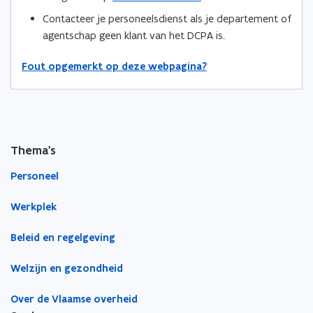
i
i
a
Contacteer je personeelsdienst als je departement of
n
n
r
agentschap geen klant van het DCPA is.
n
n
k
i
Fout opgemerkt op deze webpagina?
i
l
e
e
e
u
u
m
w
w
b
v
v
o
Thema's
e
e
r
n
n
d
Personeel
s
s
t
t
Werkplek
e
e
r
r
Beleid en regelgeving
Welzijn en gezondheid
Over de Vlaamse overheid