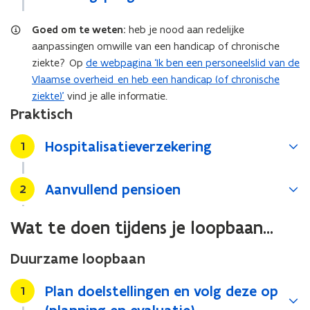
Goed om te weten:
heb je nood aan redelijke
aanpassingen omwille van een handicap of chronische
ziekte? Op
de webpagina ‘Ik ben een personeelslid van de
Vlaamse overheid en heb een handicap (of chronische
ziekte)’
vind je alle informatie.
Praktisch
Hospitalisatieverzekering
Stap
1
Aanvullend pensioen
Stap
2
Wat te doen tijdens je loopbaan...
Duurzame loopbaan
Plan doelstellingen en volg deze op
Stap
1