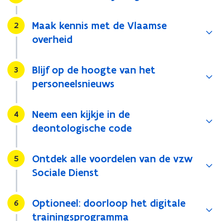
Maak kennis met de Vlaamse
Stap
2
overheid
Blijf op de hoogte van het
Stap
3
personeelsnieuws
Neem een kijkje in de
Stap
4
deontologische code
Ontdek alle voordelen van de vzw
Stap
5
Sociale Dienst
Optioneel: doorloop het digitale
Stap
6
trainingsprogramma