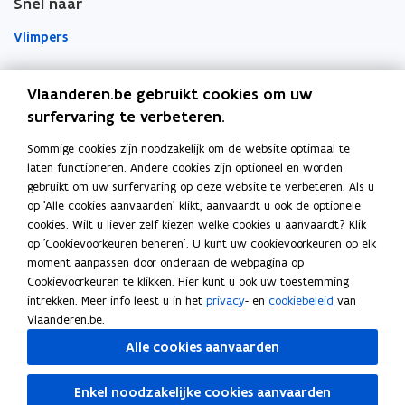
Snel naar
Vlimpers
Facilipunt
Vlaanderen.be gebruikt cookies om uw
surfervaring te verbeteren.
o
Orafin
p
Dit is een website van
Sommige cookies zijn noodzakelijk om de website optimaal te
e
laten functioneren. Andere cookies zijn optioneel en worden
Agentschap Overheidspersoneel
n
gebruikt om uw surfervaring op deze website te verbeteren. Als u
t
op 'Alle cookies aanvaarden' klikt, aanvaardt u ook de optionele
Het Facilitair Bedrijf
i
cookies. Wilt u liever zelf kiezen welke cookies u aanvaardt? Klik
op 'Cookievoorkeuren beheren'. U kunt uw cookievoorkeuren op elk
n
Digitaal Vlaanderen
moment aanpassen door onderaan de webpagina op
n
Cookievoorkeuren te klikken. Hier kunt u ook uw toestemming
i
Departement Kanselarij en Buitenlandse Zaken
intrekken. Meer info leest u in het
privacy
- en
cookiebeleid
van
e
Blijf op de hoogte
Vlaanderen.be.
u
Elke twee weken vind je op vrijdag de nieuwsbrief van
Alle cookies aanvaarden
w
Vlaanderen Intern in je mailbox.
v
Enkel noodzakelijke cookies aanvaarden
Schrijf je in
e