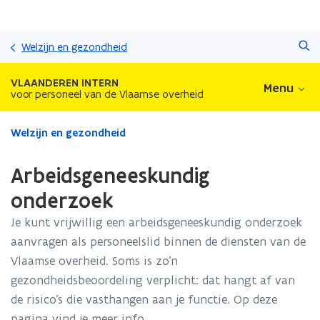
Overslaan
Zoeken
en
Welzijn en gezondheid
naar
de
VLAANDEREN INTERN
Menu
inhoud
voor personeel van de Vlaamse overheid
gaan
Gedaan
Welzijn en gezondheid
met
laden.
Arbeidsgeneeskundig
U
bevindt
onderzoek
zich
Je kunt vrijwillig een arbeidsgeneeskundig onderzoek
op:
Arbeidsgeneeskundig
aanvragen als personeelslid binnen de diensten van de
onderzoek
Vlaamse overheid. Soms is zo’n
gezondheidsbeoordeling verplicht: dat hangt af van
de risico’s die vasthangen aan je functie. Op deze
pagina vind je meer info.