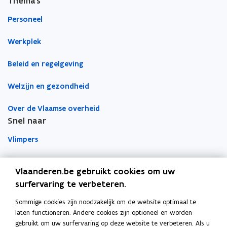
Thema's
b
e
e
o
d
e
Personeel
o
i
r
Werkplek
k
n
l
o
o
i
Beleid en regelgeving
p
p
n
e
e
k
Welzijn en gezondheid
n
n
n
t
t
a
Over de Vlaamse overheid
i
i
a
Snel naar
n
n
r
Vlimpers
n
n
k
i
i
l
Facilipunt
e
e
e
Vlaanderen.be gebruikt cookies om uw
u
u
m
surfervaring te verbeteren.
o
Orafin
w
w
b
p
Dit is een website van
v
v
o
Sommige cookies zijn noodzakelijk om de website optimaal te
e
e
e
r
laten functioneren. Andere cookies zijn optioneel en worden
Agentschap Overheidspersoneel
n
gebruikt om uw surfervaring op deze website te verbeteren. Als u
n
n
d