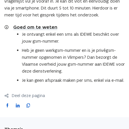
vragenlijst vul je vooraf in. Je kan dit vlot en eenvoudig doen
via je smartphone. Dit duurt 5 tot 10 minuten. Hierdoor is er
meer tijd voor het gesprek tijdens het onderzoek.
Goed om te weten
Je ontvangt enkel een sms als IDEWE beschikt over
jouw gsm-nummer.
Heb je geen werkgsm-nummer en is je privégsm-
nummer opgenomen in Vlimpers? Dan bezorgt de
Vlaamse overheid jouw gsm-nummer aan IDEWE voor
deze dienstverlening.
Je kan geen afspraak maken per sms, enkel via e-mail.
Deel deze pagina
F
L
K
a
i
o
c
n
p
e
k
i