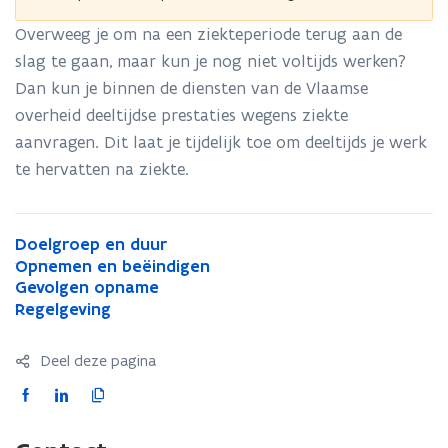
Overweeg je om na een ziekteperiode terug aan de
slag te gaan, maar kun je nog niet voltijds werken?
Dan kun je binnen de diensten van de Vlaamse
overheid deeltijdse prestaties wegens ziekte
aanvragen. Dit laat je tijdelijk toe om deeltijds je werk
te hervatten na ziekte.
D
Doelgroep en duur
D
o
O
o
Opnemen en beëindigen
O
e
p
G
e
Gevolgen opname
p
G
l
n
e
l
R
n
e
Regelgeving
R
g
e
v
g
e
e
v
e
r
m
o
r
g
m
o
g
Deel deze pagina
o
e
l
o
e
e
l
e
e
n
g
e
l
n
g
l
F
L
K
p
e
e
p
g
e
e
g
a
i
o
e
n
n
e
e
n
n
e
c
n
p