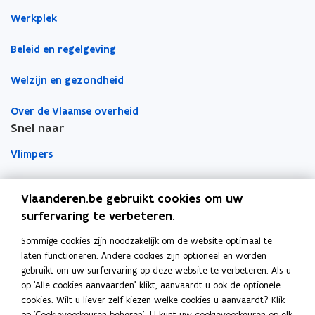
e
e
r
n
n
d
Werkplek
s
s
Beleid en regelgeving
t
t
e
e
Welzijn en gezondheid
r
r
Over de Vlaamse overheid
Snel naar
Vlimpers
Facilipunt
Vlaanderen.be gebruikt cookies om uw
surfervaring te verbeteren.
o
Orafin
p
Dit is een website van
Sommige cookies zijn noodzakelijk om de website optimaal te
e
laten functioneren. Andere cookies zijn optioneel en worden
Agentschap Overheidspersoneel
n
gebruikt om uw surfervaring op deze website te verbeteren. Als u
t
op 'Alle cookies aanvaarden' klikt, aanvaardt u ook de optionele
Het Facilitair Bedrijf
i
cookies. Wilt u liever zelf kiezen welke cookies u aanvaardt? Klik
op 'Cookievoorkeuren beheren'. U kunt uw cookievoorkeuren op elk