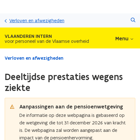
Overslaan
Zoeken
en
Verloven en afwezigheden
naar
de
VLAANDEREN INTERN
Menu
inhoud
voor personeel van de Vlaamse overheid
gaan
Gedaan
Verloven en afwezigheden
met
laden.
Deeltijdse prestaties wegens
U
bevindt
ziekte
zich
op:
Deeltijdse
Aanpassingen aan de pensioenwetgeving
prestaties
De informatie op deze webpagina is gebaseerd op
wegens
de wetgeving die tot 31 december 2026 van kracht
ziekte
is. De webpagina zal worden aangepast aan de
impact van de pensioenhervorming.