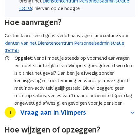
brengt het
Dienstencentrum Personeelsadministratie
(DCPA
) hiervan op de hoogte.
Hoe aanvragen?
Gestandaardiseerd gunstverlof aanvragen:
procedure
voor
klanten van het Dienstencentrum Personeelsadministratie
(DCPA)
.
Opgelet
: verlof moet je steeds op voorhand aanvragen
en moet schriftelijk of via Vlimpers goedgekeurd worden.
Is dit niet het geval? Dan ben je afwezig zonder
kennisgeving of toestemming en wordt je afwezigheid
met ‘non-activiteit’ gelijkgesteld. Dit wil zeggen: geen
recht op salaris, verlies van 1 maand anciënniteit (per dag
ongewettigd afwezig) en gevolgen voor je pensioen.
Vraag aan in Vlimpers
Stap
1
Hoe wijzigen of opzeggen?