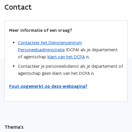
c
n
p
Contact
e
k
i
b
e
e
o
d
e
Meer informatie of een vraag?
o
i
r
k
n
l
Contacteer het Dienstencentrum
o
o
i
Personeelsadministratie
(DCPA) als je departement
p
p
n
of agentschap
klant van het DCPA
is.
e
e
k
Contacteer je personeelsdienst als je departement of
n
n
n
agentschap geen klant van het DCPA is.
t
t
a
i
i
a
Fout opgemerkt op deze webpagina?
n
n
r
n
n
k
i
i
l
e
e
e
u
u
m
w
w
b
Thema's
v
v
o