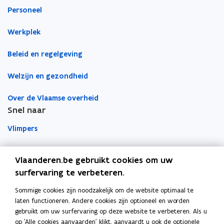
Personeel
e
e
r
n
n
d
Werkplek
s
s
t
t
Beleid en regelgeving
e
e
r
r
Welzijn en gezondheid
Over de Vlaamse overheid
Snel naar
Vlimpers
Facilipunt
Vlaanderen.be gebruikt cookies om uw
surfervaring te verbeteren.
o
Orafin
p
Dit is een website van
Sommige cookies zijn noodzakelijk om de website optimaal te
e
laten functioneren. Andere cookies zijn optioneel en worden
Agentschap Overheidspersoneel
n
gebruikt om uw surfervaring op deze website te verbeteren. Als u
t
op 'Alle cookies aanvaarden' klikt, aanvaardt u ook de optionele