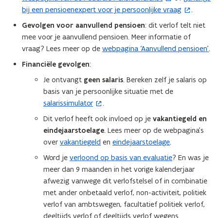
e
bij een pensioenexpert voor je persoonlijke vraag
.
p
o
n
e
p
Gevolgen voor aanvullend pensioen
: dit verlof telt niet
s
n
e
mee voor je aanvullend pensioen. Meer informatie of
t
t
n
vraag? Lees meer op de
webpagina ‘Aanvullend pensioen’
.
e
i
t
Financiële gevolgen
:
r
n
i
)
Je ontvangt
geen salaris
. Bereken zelf je salaris op
n
n
basis van je persoonlijke situatie met de
i
n
salarissimulator
.
(
e
i
o
u
e
Dit verlof heeft ook invloed op je
vakantiegeld en
p
w
u
eindejaarstoelage
. Lees meer op de webpagina’s
e
v
w
over
vakantiegeld
en
eindejaarstoelage
.
n
e
v
Word je
verloond op basis van evaluatie
? En was je
t
n
e
meer dan 9 maanden in het vorige kalenderjaar
i
s
n
afwezig vanwege dit verlofstelsel of in combinatie
n
t
s
met ander onbetaald verlof, non-activiteit, politiek
n
e
t
verlof van ambtswegen, facultatief politiek verlof,
i
r
e
deeltijds verlof of deeltijds verlof wegens