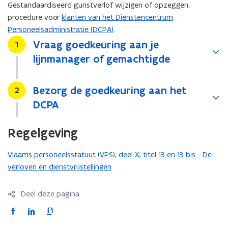
Gestandaardiseerd gunstverlof wijzigen of opzeggen:
procedure voor
klanten van het Dienstencentrum
Personeelsadministratie (DCPA)
.
Vraag goedkeuring aan je
Stap
1
lijnmanager of gemachtigde
Bezorg de goedkeuring aan het
Stap
2
DCPA
Regelgeving
Vlaams personeelsstatuut (VPS), deel X, titel 13 en 13 bis - De
verloven en dienstvrijstellingen
Deel deze pagina
F
L
K
a
i
o