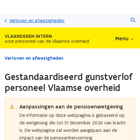
Overslaan
Zoeken
en
Verloven en afwezigheden
naar
de
VLAANDEREN INTERN
Menu
inhoud
voor personeel van de Vlaamse overheid
gaan
Gedaan
Verloven en afwezigheden
met
laden.
Gestandaardiseerd gunstverlof
U
bevindt
personeel Vlaamse overheid
zich
op:
Gestandaardiseerd
Aanpassingen aan de pensioenwetgeving
gunstverlof
De informatie op deze webpagina is gebaseerd op
personeel
de wetgeving die tot 31 december 2026 van kracht
Vlaamse
overheid
is. De webpagina zal worden aangepast aan de
impact van de pensioenhervorming.