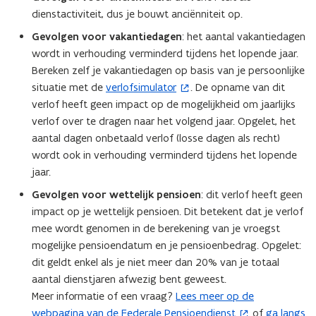
dienstactiviteit, dus je bouwt anciënniteit op.
Gevolgen voor vakantiedagen
: het aantal vakantiedagen
wordt in verhouding verminderd tijdens het lopende jaar.
Bereken zelf je vakantiedagen op basis van je persoonlijke
situatie met de
verlofsimulator
. De opname van dit
(
verlof heeft geen impact op de mogelijkheid om jaarlijks
o
verlof over te dragen naar het volgend jaar. Opgelet, het
p
aantal dagen onbetaald verlof (losse dagen als recht)
e
wordt ook in verhouding verminderd tijdens het lopende
n
jaar.
t
i
Gevolgen voor wettelijk pensioen
:
dit verlof heeft geen
n
impact op je wettelijk pensioen. Dit betekent dat je verlof
n
mee wordt genomen in de berekening van je vroegst
i
mogelijke pensioendatum en je pensioenbedrag. Opgelet:
e
dit geldt enkel als je niet meer dan 20% van je totaal
u
aantal dienstjaren afwezig bent geweest.
w
Meer informatie of een vraag?
Lees meer op de
(
v
webpagina van de Federale Pensioendienst
of
ga langs
o
(