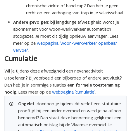
e
)
r
chronische ziekte of handicap? Dan heb je geen
u
)
recht op een verhoging van trap in je salarisschaal.
w
Andere gevolgen
: bij langdurige afwezigheid wordt je
v
abonnement voor woon-werkverkeer automatisch
e
stopgezet. Je moet dit tijdig opnieuw aanvragen. Lees
n
meer op de
webpagina ‘woon-werkverkeer openbaar
s
vervoer’
.
t
Cumulatie
e
r
Wil je tijdens deze afwezigheid een nevenactiviteit
)
uitoefenen? Bijvoorbeeld een bijberoep of andere activiteit?
Dan heb je in sommige situaties
een formele toestemming
nodig
. Lees meer op de
webpagina ‘cumulatie’
.
Opgelet
: doorloop je tijdens dit verlof een statutaire
proeftijd bij een ander overheid en werd je na afloop
benoemd? Dan staat deze benoeming gelijk met een
automatisch ontslag bij de Vlaamse overheid. Je