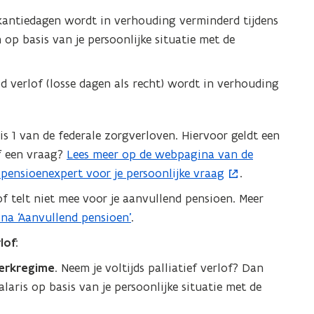
akantiedagen wordt in verhouding verminderd tijdens
 op basis van je persoonlijke situatie met de
d verlof (losse dagen als recht) wordt in verhouding
f is 1 van de federale zorgverloven. Hiervoor geldt een
of een vraag?
Lees meer op de webpagina van de
(
 pensioenexpert voor je persoonlijke vraag
.
o
p
lof telt niet mee voor je aanvullend pensioen. Meer
e
na ‘Aanvullend pensioen’
.
n
lof
:
t
werkregime
. Neem je voltijds palliatief verlof? Dan
i
alaris op basis van je persoonlijke situatie met de
n
n