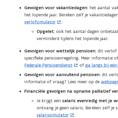
Gevolgen voor vakantiedagen
: het aantal v
het lopende jaar. Bereken zelf je vakantiedagen
verlofsimulator
.
(
o
Opgelet
: ook het aantal dagen onbetaal
p
verminderd tijdens het lopende jaar.
e
n
Gevolgen voor wettelijk pensioen
: dit verlo
t
specifieke pensioenregeling. Meer informatie 
i
Federale Pensioendienst
of
ga langs bij een
(
n
o
Gevolgen voor aanvullend pensioen
: dit ver
n
p
informatie of vraag? Lees meer op de
webpagi
i
e
Financiële gevolgen na opname palliatief ver
e
n
u
Je krijgt een
salaris evenredig met je 
t
w
ontvang je geen salaris. Bereken zelf je s
i
v
salarissimulator
.
(
n