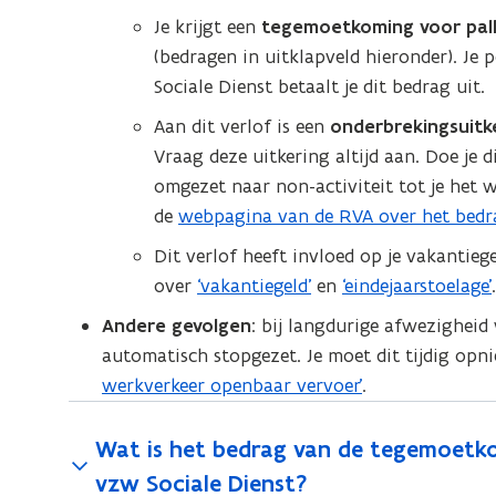
e
o
n
Je krijgt een
tegemoetkoming voor palli
n
p
i
(bedragen in uitklapveld hieronder). Je
s
e
e
Sociale Dienst betaalt je dit bedrag uit.
t
n
u
Aan dit verlof is een
onderbrekingsuitk
e
t
w
Vraag deze uitkering altijd aan. Doe je d
r
i
v
omgezet naar non-activiteit tot je het 
)
n
e
de
webpagina van de RVA over het bedra
(
n
n
o
Dit verlof heeft invloed op je vakantieg
i
s
p
over
‘vakantiegeld’
en
‘eindejaarstoelage’
e
t
e
u
e
Andere gevolgen
: bij langdurige afwezighei
n
w
r
automatisch stopgezet. Je moet dit tijdig op
t
v
)
werkverkeer openbaar vervoer’
.
i
e
n
n
Wat is het bedrag van de tegemoetkom
n
s
vzw Sociale Dienst?
i