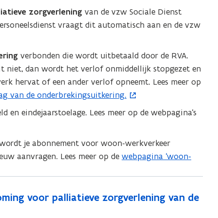
i
atieve zorgverlening
van de vzw Sociale Dienst
e
 personeelsdienst vraagt dit automatisch aan en de vzw
u
w
ering
verbonden die wordt uitbetaald door de RVA.
v
it niet, dan wordt het verlof onmiddellijk stopgezet en
e
werk hervat of een ander verlof opneemt. Lees meer op
n
g van de onderbrekingsuitkering.
s
eld en eindejaarstoelage. Lees meer op de webpagina’s
t
.
e
r
d wordt je abonnement voor woon-werkverkeer
)
nieuw aanvragen. Lees meer op de
webpagina ‘woon-
ing voor palliatieve zorgverlening van de