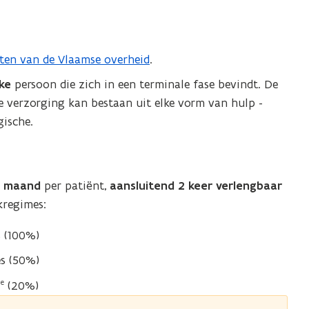
sten van de Vlaamse overheid
.
ke
persoon die zich in een terminale fase bevindt. De
e verzorging kan bestaan uit elke vorm van hulp -
gische.
1 maand
per patiënt,
aansluitend 2 keer verlengbaar
kregimes:
s (100%)
es (50%)
de
(20%)