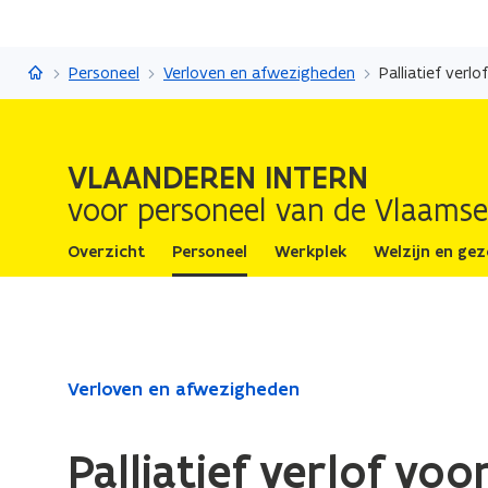
Vlaanderen Intern
Personeel
Verloven en afwezigheden
Palliatief verl
VLAANDEREN INTERN
voor personeel van de Vlaamse
Overzicht
Personeel
Werkplek
Welzijn en ge
Gedaan
Verloven en afwezigheden
met
laden.
Palliatief verlof vo
U