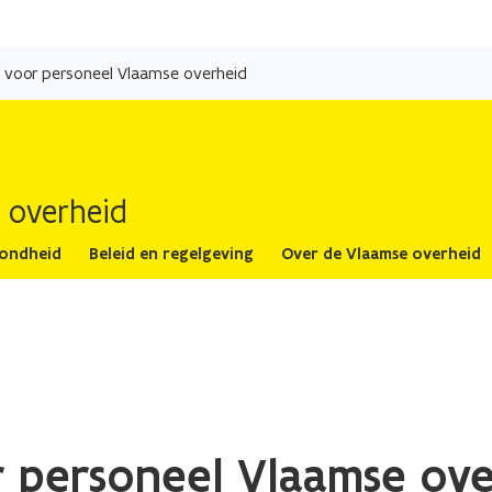
Overslaan
en
of voor personeel Vlaamse overheid
naar
de
inhoud
gaan
 overheid
zondheid
Beleid en regelgeving
Over de Vlaamse overheid
or personeel Vlaamse ov