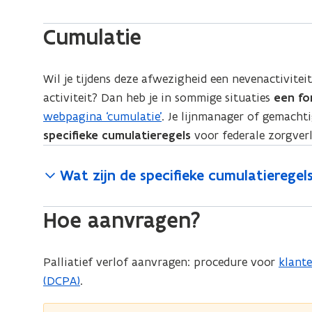
t
e
e
Cumulatie
u
r
w
)
v
Wil je tijdens deze afwezigheid een nevenactivitei
e
activiteit? Dan heb je in sommige situaties
een fo
n
webpagina ‘cumulatie’
. Je lijnmanager of gemacht
s
specifieke cumulatieregels
voor federale zorgverl
t
e
Wat zijn de specifieke cumulatieregel
r
)
Hoe aanvragen?
Palliatief verlof aanvragen: procedure voor
klant
(DCPA)
.