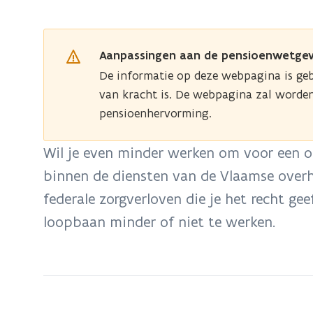
bevindt
zich
op:
Aanpassingen aan de pensioenwetgev
Palliatief
De informatie op deze webpagina is ge
verlof
van kracht is. De webpagina zal worde
voor
pensioenhervorming.
personeel
Vlaamse
Wil je even minder werken om voor een on
overheid
binnen de diensten van de Vlaamse overhei
federale zorgverloven die je het recht ge
loopbaan minder of niet te werken.