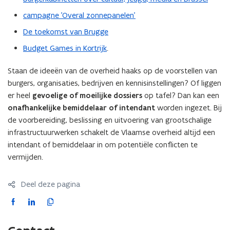
campagne 'Overal zonnepanelen'
De toekomst van Brugge
Budget Games in Kortrijk
.
Staan de ideeën van de overheid haaks op de voorstellen van
burgers, organisaties, bedrijven en kennisinstellingen? Of liggen
er heel
gevoelige of moeilijke dossiers
op tafel? Dan kan een
onafhankelijke bemiddelaar of intendant
worden ingezet. Bij
de voorbereiding, beslissing en uitvoering van grootschalige
infrastructuurwerken schakelt de Vlaamse overheid altijd een
intendant of bemiddelaar in om potentiële conflicten te
vermijden.
Deel deze pagina
F
L
K
a
i
o
c
n
p