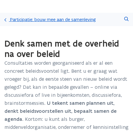
Overslaan
Zoeken
en
Participatie: bouw mee aan de samenleving
naar
de
Gedaan
inhoud
Denk samen met de overheid
met
gaan
laden.
na over beleid
U
bevindt
Consultaties worden georganiseerd als er al een
zich
concreet beleidsvoorstel ligt. Bent u er graag wat
op:
Denk
vroeger bij, als de eerste steen van nieuw beleid wordt
samen
gelegd? Dat kan in bepaalde gevallen – online via
met
discussiefora of live in bijeenkomsten, discussiefora,
de
brainstormsessies.
U tekent samen plannen uit,
overheid
na
denkt beleidsvoorstellen uit, bepaalt samen de
over
agenda
. Kortom: u kunt als burger,
beleid
middenveldorganisatie, ondernemer of kennisinstelling