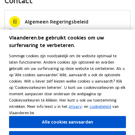
Contact
e
k
i
b
e
e
o
d
e
Algemeen Regeringsbeleid
o
i
r
E-mail
k
n
l
Vlaanderen.be gebruikt cookies om uw
algemeenregeringsbeleid.dkbuza@vlaanderen.be
o
o
i
surfervaring te verbeteren.
p
p
n
Adres
e
e
k
Sommige cookies zijn noodzakelijk om de website optimaal te
Departement Kanselarij en Buitenlandse Zaken
n
n
n
laten functioneren. Andere cookies zijn optioneel en worden
Algemeen Regeringsbeleid
gebruikt om uw surfervaring op deze website te verbeteren. Als u
t
t
a
Marie-Elisabeth Belpairegebouw
op 'Alle cookies aanvaarden' klikt, aanvaardt u ook de optionele
i
i
a
Simon Bolivarlaan 17, 1000 Brussel, België
cookies. Wilt u liever zelf kiezen welke cookies u aanvaardt? Klik
n
n
r
o
Routeplanner
op 'Cookievoorkeuren beheren'. U kunt uw cookievoorkeuren op elk
n
n
k
p
moment aanpassen door onderaan de webpagina op
Postadres
e
i
i
l
Cookievoorkeuren te klikken. Hier kunt u ook uw toestemming
n
Departement Kanselarij en Buitenlandse Zaken
e
e
e
intrekken. Meer info leest u in het
privacy
- en
cookiebeleid
van
t
Algemeen Regeringsbeleid
u
u
m
Vlaanderen.be.
i
w
Koning Albert II laan 15 bus 207, 1210 Brussel, België
w
b
Alle cookies aanvaarden
n
v
v
o
n
Meer details
e
e
r