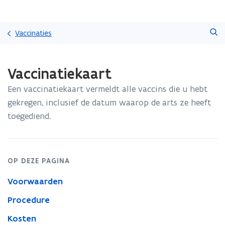
Overslaan
Zoeken
en
Vaccinaties
naar
de
Gedaan
inhoud
Vaccinatiekaart
met
gaan
laden.
Een vaccinatiekaart vermeldt alle vaccins die u hebt
U
bevindt
gekregen, inclusief de datum waarop de arts ze heeft
zich
toegediend.
op:
Vaccinatiekaart
OP DEZE PAGINA
Voorwaarden
Procedure
Kosten