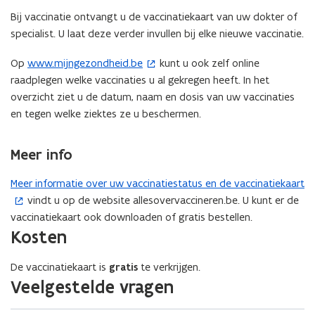
Bij vaccinatie ontvangt u de vaccinatiekaart van uw dokter of
specialist. U laat deze verder invullen bij elke nieuwe vaccinatie.
Op
www.mijngezondheid.be
kunt u ook zelf online
(
raadplegen welke vaccinaties u al gekregen heeft. In het
o
overzicht ziet u de datum, naam en dosis van uw vaccinaties
p
en tegen welke ziektes ze u beschermen.
e
n
t
Meer info
i
n
Meer informatie over uw vaccinatiestatus en de vaccinatiekaart
(
n
vindt u op de website allesovervaccineren.be. U kunt er de
o
i
vaccinatiekaart ook downloaden of gratis bestellen.
p
Kosten
e
e
u
n
w
De vaccinatiekaart is
gratis
te verkrijgen.
t
Veelgestelde vragen
v
i
e
n