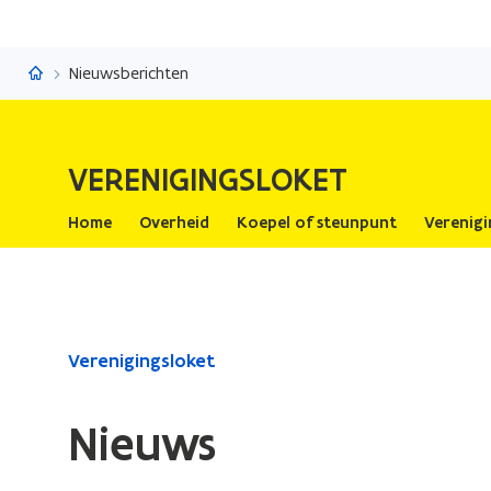
Verenigingsloket
Nieuwsberichten
VERENIGINGSLOKET
Home
Overheid
Koepel of steunpunt
Verenigi
Gedaan
Verenigingsloket
met
laden.
Nieuws
U
bevindt