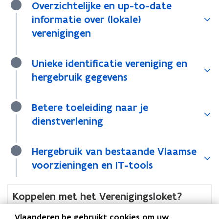
e
e
v
Overzichtelijke en up-to-date
e
n
g
e
informatie over (lokale)
r
verenigingen
l
e
g
Unieke identificatie vereniging en
hergebruik gegevens
Betere toeleiding naar je
dienstverlening
Hergebruik van bestaande Vlaamse
voorzieningen en IT-tools
Koppelen met het Verenigingsloket?
Vlaanderen.be gebruikt cookies om uw
Wil je als lokaal bestuur of Vlaamse overheidsdienst de