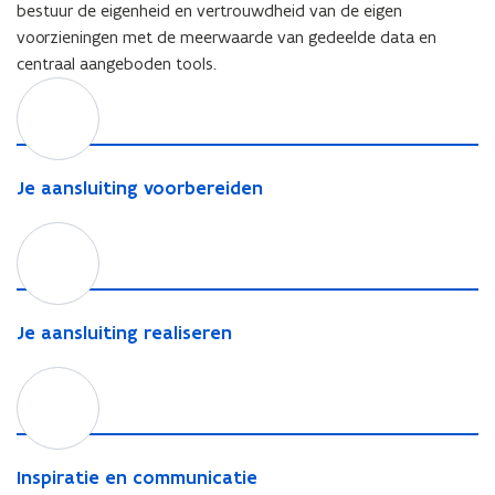
bestuur de eigenheid en vertrouwdheid van de eigen
voorzieningen met de meerwaarde van gedeelde data en
centraal aangeboden tools.
J
e
a
a
n
J
Je aansluiting voorbereiden
s
e
l
a
J
u
a
e
i
n
a
t
s
a
i
l
n
J
Je aansluiting realiseren
n
u
s
e
g
i
l
a
I
v
t
u
a
n
o
i
i
n
s
o
n
t
s
p
r
g
i
l
i
I
Inspiratie en communicatie
b
v
n
u
r