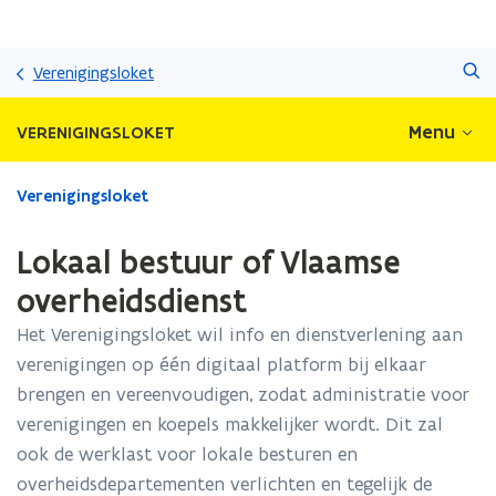
Overslaan
Zoeken
en
Verenigingsloket
naar
de
Menu
VERENIGINGSLOKET
inhoud
gaan
Gedaan
Verenigingsloket
met
laden.
Lokaal bestuur of Vlaamse
U
bevindt
overheidsdienst
zich
Het Verenigingsloket wil info en dienstverlening aan
op:
Lokaal
verenigingen op één digitaal platform bij elkaar
bestuur
brengen en vereenvoudigen, zodat administratie voor
of
verenigingen en koepels makkelijker wordt. Dit zal
Vlaamse
overheidsdienst
ook de werklast voor lokale besturen en
overheidsdepartementen verlichten en tegelijk de