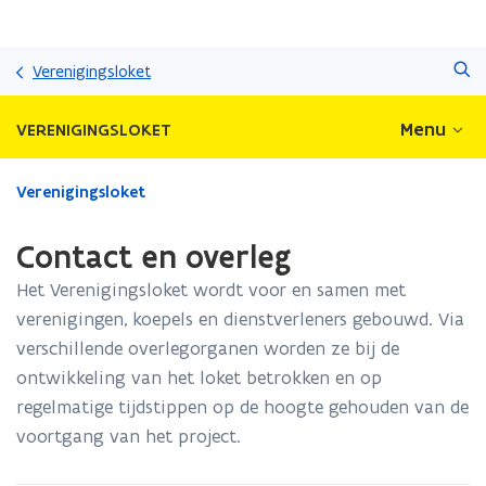
Overslaan
Zoeken
en
Verenigingsloket
naar
de
Menu
VERENIGINGSLOKET
inhoud
gaan
Gedaan
Verenigingsloket
met
laden.
Contact en overleg
U
bevindt
Het Verenigingsloket wordt voor en samen met
zich
verenigingen, koepels en dienstverleners gebouwd. Via
op:
verschillende overlegorganen worden ze bij de
Contact
en
ontwikkeling van het loket betrokken en op
overleg
regelmatige tijdstippen op de hoogte gehouden van de
voortgang van het project.