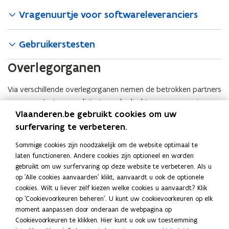
Vragenuurtje voor softwareleveranciers
Gebruikerstesten
Overlegorganen
Via verschillende overlegorganen nemen de betrokken partners
en een vertegenwoordiging van de doelgroepen voor wie we
Vlaanderen.be gebruikt cookies om uw
het Verenigingsloket bouwen, actief deel aan de ontwikkeling
surfervaring te verbeteren.
ervan.
Sommige cookies zijn noodzakelijk om de website optimaal te
Bestuurscomité
laten functioneren. Andere cookies zijn optioneel en worden
gebruikt om uw surfervaring op deze website te verbeteren. Als u
Partnerraad
op 'Alle cookies aanvaarden' klikt, aanvaardt u ook de optionele
cookies. Wilt u liever zelf kiezen welke cookies u aanvaardt? Klik
op 'Cookievoorkeuren beheren'. U kunt uw cookievoorkeuren op elk
Werkgroep lokale besturen
moment aanpassen door onderaan de webpagina op
Cookievoorkeuren te klikken. Hier kunt u ook uw toestemming