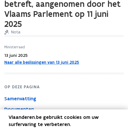
betreft, aangenomen door het
het
Energiedecreet
Vlaams Parlement op 11 juni
van
8
2025
mei
2009,
Nota
wat
de
Ministerraad
invoering
13 juni 2025
van
een
Naar alle beslissingen van 13 juni 2025
forfaitaire
vergoedingsregeling
voor
geblokkeerde
OP DEZE PAGINA
toegangspunten
en
Samenvatting
de
Documenten
uitstelmogelijkheden
voor
Vlaanderen.be gebruikt cookies om uw
de
surfervaring te verbeteren.
PV-