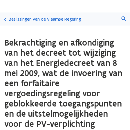
Overslaan
Zoeken
en
Beslissingen van de Vlaamse Regering
naar
de
Gedaan
inhoud
Bekrachtiging en afkondiging
met
gaan
laden.
van het decreet tot wijziging
U
bevindt
van het Energiedecreet van 8
zich
mei 2009, wat de invoering van
op:
Bekrachtiging
een forfaitaire
en
afkondiging
vergoedingsregeling voor
van
geblokkeerde toegangspunten
het
decreet
en de uitstelmogelijkheden
tot
wijziging
voor de PV-verplichting
van