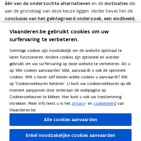
één van de onderzochte alternatieven
en de
motivaties
die
aan de grondslag van deze keuze liggen. Verder bevat het de
conclusies van het geïntegreerd onderzoek, een eindbeeld,
een GRUP- en een milieuverklaring en actieprogramma
. In
Vlaanderen.be gebruikt cookies om uw
het projectbesluit wordt rekening gehouden met de adviezen
surfervaring te verbeteren.
die werden afgeleverd bij het voorontwerp van projectbesluit
en met de bezwaren en de inspraakreacties die werden
Sommige cookies zijn noodzakelijk om de website optimaal te
ontvangen tijdens het openbaar onderzoek. Het omvat ook
laten functioneren. Andere cookies zijn optioneel en worden
een
aantal milderende maatregelen
.
gebruikt om uw surfervaring op deze website te verbeteren. Als u
op 'Alle cookies aanvaarden' klikt, aanvaardt u ook de optionele
Documenten
cookies. Wilt u liever zelf kiezen welke cookies u aanvaardt? Klik
V
VR 2025 2410 DOC.0979-2 Project besluit
V
op 'Cookievoorkeuren beheren'. U kunt uw cookievoorkeuren op elk
R
nautische toegankelijkheid haven van
R
moment aanpassen door onderaan de webpagina op
2
Zeebrugge - BVR
2
Cookievoorkeuren te klikken. Hier kunt u ook uw toestemming
0
0
PDF • 236,3KB
intrekken. Meer info leest u in het
privacy
- en
cookiebeleid
van
2
2
V
VR 2025 2410 DOC.0979-7 Project besluit
Vlaanderen.be.
V
5
5
R
nautische toegankelijkheid haven van
R
Alle cookies aanvaarden
2
2
2
Zeebrugge - advies
2
4
4
0
0
PDF • 232,8KB
1
1
Enkel noodzakelijke cookies aanvaarden
2
2
0
Naar alle beslissingen van 24 oktober 2025
0