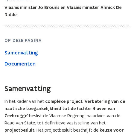
(achter)haven
Vlaams minister Jo Brouns en Vlaams minister Annick De
van
Zeebrugge':
Ridder
projectbesluit
OP DEZE PAGINA
Samenvatting
Documenten
Samenvatting
In het kader van het
complexe project 'Verbetering van de
nautische toegankelijkheid tot de (achter)haven van
Zeebrugge'
beslist de Vlaamse Regering, na advies van de
Raad van State, tot definitieve vaststelling van het
projectbesluit
. Het projectbesluit beschrijft de
keuze voor