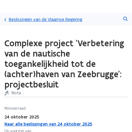
Overslaan
Zoeken
en
Beslissingen van de Vlaamse Regering
naar
de
Gedaan
inhoud
Complexe project 'Verbetering
met
gaan
laden.
van de nautische
U
bevindt
toegankelijkheid tot de
zich
(achter)haven van Zeebrugge':
op:
Complexe
projectbesluit
project
'Verbetering
Nota
van
de
Ministerraad
nautische
toegankelijkheid
24 oktober 2025
tot
Naar alle beslissingen van 24 oktober 2025
de
Op voorstel van