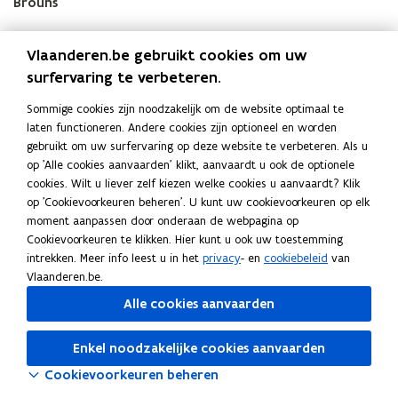
Brouns
Vlaanderen.be gebruikt cookies om uw
surfervaring te verbeteren.
Documenten
Sommige cookies zijn noodzakelijk om de website optimaal te
V
VR 2023 0809 MED.0323-1 TurboInburgering -
V
laten functioneren. Andere cookies zijn optioneel en worden
R
mededeling
R
gebruikt om uw surfervaring op deze website te verbeteren. Als u
2
2
op 'Alle cookies aanvaarden' klikt, aanvaardt u ook de optionele
PDF • 720,5KB
0
0
cookies. Wilt u liever zelf kiezen welke cookies u aanvaardt? Klik
Naar alle beslissingen van 8 september 2023
2
2
op 'Cookievoorkeuren beheren'. U kunt uw cookievoorkeuren op elk
3
3
moment aanpassen door onderaan de webpagina op
0
0
Cookievoorkeuren te klikken. Hier kunt u ook uw toestemming
8
8
intrekken. Meer info leest u in het
privacy
- en
cookiebeleid
van
0
0
Vlaanderen.be.
9
9
Alle cookies aanvaarden
M
M
E
E
D
D
Enkel noodzakelijke cookies aanvaarden
.
.
Cookievoorkeuren beheren
0
0