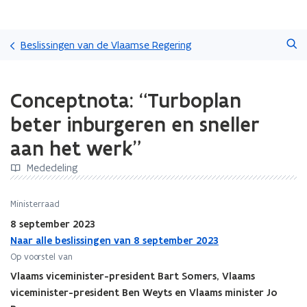
Overslaan
Zoeken
en
Beslissingen van de Vlaamse Regering
naar
de
Gedaan
inhoud
Conceptnota: “Turboplan
met
gaan
laden.
beter inburgeren en sneller
U
bevindt
aan het werk”
zich
op:
Mededeling
Conceptnota:
“Turboplan
Ministerraad
beter
8 september 2023
inburgeren
en
Naar alle beslissingen van 8 september 2023
sneller
Op voorstel van
aan
Vlaams viceminister-president Bart Somers, Vlaams
het
viceminister-president Ben Weyts en Vlaams minister Jo
werk”