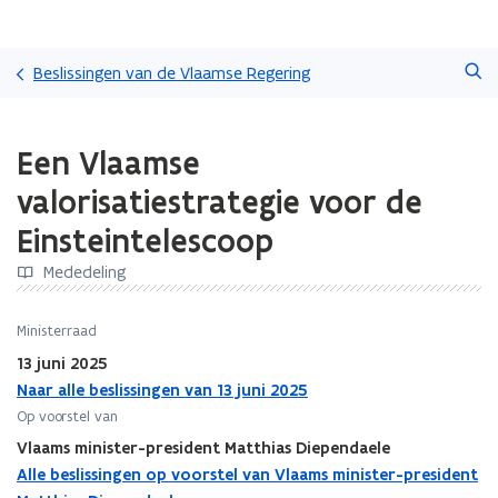
Overslaan
Zoeken
en
Beslissingen van de Vlaamse Regering
naar
de
Gedaan
inhoud
Een Vlaamse
met
gaan
laden.
valorisatiestrategie voor de
U
bevindt
Einsteintelescoop
zich
op:
Mededeling
Een
Vlaamse
Ministerraad
valorisatiestrategie
13 juni 2025
voor
de
Naar alle beslissingen van 13 juni 2025
Einsteintelescoop
Op voorstel van
Vlaams minister-president Matthias Diependaele
Alle beslissingen op voorstel van Vlaams minister-president