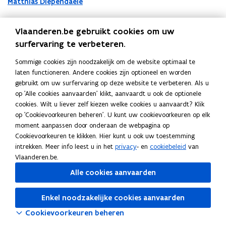
Matthias Diependaele
Vlaanderen.be gebruikt cookies om uw
surfervaring te verbeteren.
Documenten
Sommige cookies zijn noodzakelijk om de website optimaal te
V
VR 2025 1306 MED.0232-1 ET
V
laten functioneren. Andere cookies zijn optioneel en worden
R
Valorisatiestrategie - mededeling BIS
R
gebruikt om uw surfervaring op deze website te verbeteren. Als u
2
2
op 'Alle cookies aanvaarden' klikt, aanvaardt u ook de optionele
PDF • 152,0KB
0
0
cookies. Wilt u liever zelf kiezen welke cookies u aanvaardt? Klik
Naar alle beslissingen van 13 juni 2025
2
2
op 'Cookievoorkeuren beheren'. U kunt uw cookievoorkeuren op elk
5
5
moment aanpassen door onderaan de webpagina op
1
1
Cookievoorkeuren te klikken. Hier kunt u ook uw toestemming
3
3
intrekken. Meer info leest u in het
privacy
- en
cookiebeleid
van
0
0
Vlaanderen.be.
6
6
Alle cookies aanvaarden
M
M
E
E
D
D
Enkel noodzakelijke cookies aanvaarden
.
.
Cookievoorkeuren beheren
0
0