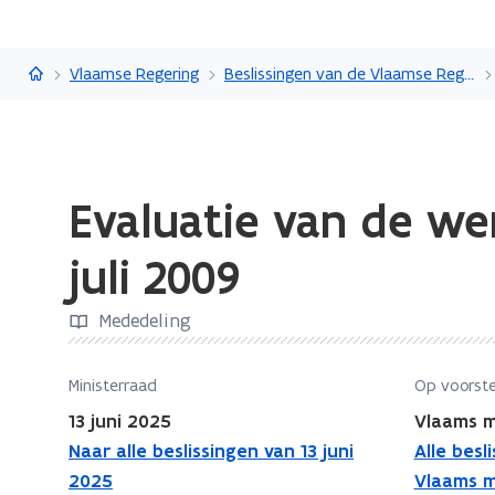
Vlaanderen.be
Vlaamse Regering
Beslissingen van de Vlaamse Regering
Gedaan
Evaluatie van de we
met
laden.
juli 2009
U
bevindt
Mededeling
zich
op:
Evaluatie
Ministerraad
Op voorste
van
13 juni 2025
Vlaams m
de
Naar alle beslissingen van 13 juni
Alle besl
werking
2025
Vlaams m