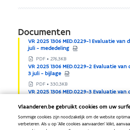
van
het
Soortenschadebesluit
van
Documenten
3
V
VR 2025 1306 MED.0229-1 Evaluatie van 
V
juli
R
juli - mededeling
R
2009
2
2
PDF • 276,3KB
0
0
V
VR 2025 1306 MED.0229-2 Evaluatie van 
V
2
R
2
3 juli - bijlage
R
5
2
5
2
1
PDF • 330,3KB
0
1
3
0
V
VR 2025 1306 MED.0229-3 Evaluatie van 
V
2
3
0
R
2
3 juli - bijlage
R
5
6
0
2
5
Vlaanderen.be gebruikt cookies om uw surfe
2
1
PDF • 1,0MB
M
0
6
1
3
0
E
Sommige cookies zijn noodzakelijk om de website optimaal
Naar alle beslissingen van 13 juni 2025
2
M
3
0
2
D
verbeteren. Als u op 'Alle cookies aanvaarden' klikt, aanva
5
E
6
0