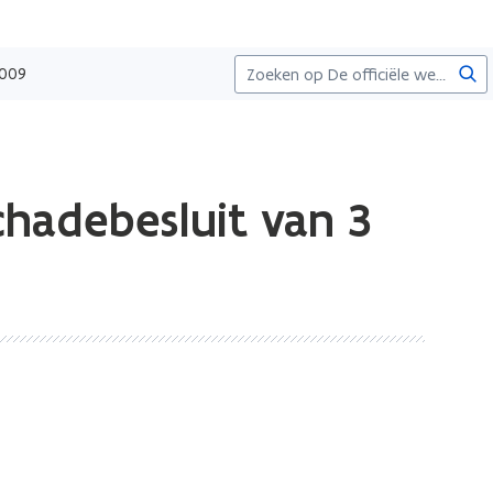
Zoe
2009
hadebesluit van 3