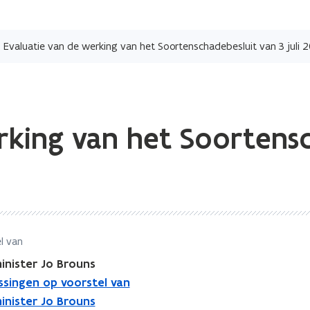
Overslaan
en
Evaluatie van de werking van het Soortenschadebesluit van 3 juli 
naar
de
inhoud
gaan
rking van het Soortensc
l van
inister Jo Brouns
issingen op voorstel van
inister Jo Brouns