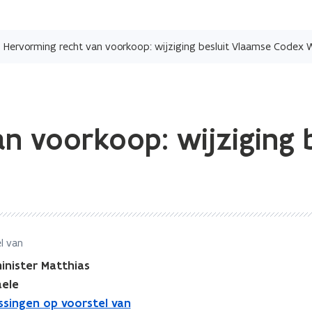
Overslaan
en
Hervorming recht van voorkoop: wijziging besluit Vlaamse Codex
naar
de
inhoud
gaan
n voorkoop: wijziging 
l van
inister Matthias
ele
issingen op voorstel van