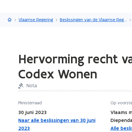
Vlaanderen.be
Vlaamse Regering
Beslissingen van de Vlaamse Regering
Gedaan
Hervorming recht va
met
laden.
Codex Wonen
U
bevindt
Nota
zich
op:
Hervorming
Ministerraad
Op voorste
recht
30 juni 2023
Vlaams m
van
Naar alle beslissingen van 30 juni
Diependa
voorkoop:
2023
Alle besl