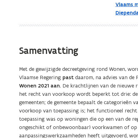
wijziging
Vlaams m
besluit
Diependa
Vlaamse
Codex
Wonen
Samenvatting
Met de gewijzigde decreetgeving rond Wonen, wor
Vlaamse Regering
past
daarom, na advies van de 
Wonen 2021 aan
. De krachtlijnen van de nieuwe r
het recht van voorkoop wordt beperkt tot drie: d
gemeenten; de gemeente bepaalt de categorieën v
voorkoop van toepassing is; het functioneel recht
toepassing was op woningen die op een van de regi
ongeschikt of onbewoonbaar) voorkwamen of op 
aanpassingswerkzaamheden heeft uitgevoerd, word