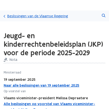
Overslaan
Zoeken
en
Beslissingen van de Vlaamse Regering
naar
de
Gedaan
inhoud
Jeugd- en
met
gaan
laden.
kinderrechtenbeleidsplan (JKP)
U
bevindt
voor de periode 2025-2029
zich
op:
Nota
Jeugd-
en
Ministerraad
kinderrechtenbeleidsplan
19 september 2025
(JKP)
voor
Naar alle beslissingen van 19 september 2025
de
Op voorstel van
periode
Vlaams viceminister-president Melissa Depraetere
2025-
Alle beslissingen op voorstel van Vlaams viceminister-
2029