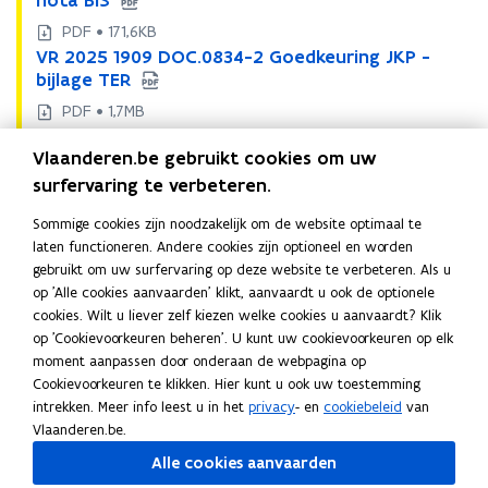
nota BIS
2
2
PDF • 171,6KB
0
0
V
VR 2025 1909 DOC.0834-2 Goedkeuring JKP -
V
2
2
R
bijlage TER
R
5
5
2
2
PDF • 1,7MB
1
1
0
0
V
VR 2025 1909 DOC.0834-5 Goedkeuring JKP -
9
V
9
2
2
Vlaanderen.be gebruikt cookies om uw
R
advies
0
R
0
5
5
2
9
2
9
surfervaring te verbeteren.
PDF • 875,2KB
1
1
0
D
0
D
V
VR 2025 1909 DOC.0834-6 Goedkeuring JKP -
9
V
9
Sommige cookies zijn noodzakelijk om de website optimaal te
2
O
2
O
R
advies
0
R
0
laten functioneren. Andere cookies zijn optioneel en worden
5
C
5
C
2
9
2
9
PDF • 289,0KB
gebruikt om uw surfervaring op deze website te verbeteren. Als u
1
.
1
.
0
D
0
D
V
VR 2025 1909 DOC.0834-7 Goedkeuring JKP -
op 'Alle cookies aanvaarden' klikt, aanvaardt u ook de optionele
9
V
0
9
0
2
O
2
O
R
advies
cookies. Wilt u liever zelf kiezen welke cookies u aanvaardt? Klik
0
R
8
0
8
5
C
5
C
2
op 'Cookievoorkeuren beheren'. U kunt uw cookievoorkeuren op elk
9
2
3
9
3
PDF • 557,1KB
1
.
1
.
0
moment aanpassen door onderaan de webpagina op
D
0
4
D
4
V
VR 2025 1909 DOC.0834-8 Goedkeuring JKP -
9
V
0
9
0
2
Cookievoorkeuren te klikken. Hier kunt u ook uw toestemming
O
2
-
O
-
R
advies
0
R
8
0
8
5
intrekken. Meer info leest u in het
privacy
- en
cookiebeleid
van
C
5
1
C
1
2
9
2
3
9
3
PDF • 148,9KB
1
Vlaanderen.be.
.
1
G
.
G
0
D
0
4
D
4
V
VR 2025 1909 DOC.0834-9 Goedkeuring JKP -
9
V
0
9
o
0
o
Alle cookies aanvaarden
2
O
2
-
O
-
R
advies
0
R
8
0
e
8
e
5