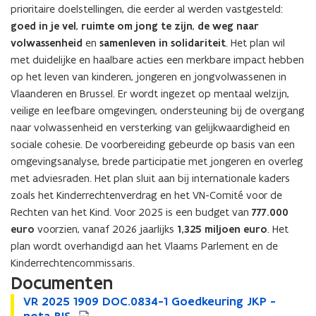
prioritaire doelstellingen, die eerder al werden vastgesteld:
goed in je vel
,
ruimte om jong te zijn
,
de weg naar
volwassenheid
en
samenleven in solidariteit
. Het plan wil
met duidelijke en haalbare acties een merkbare impact hebben
op het leven van kinderen, jongeren en jongvolwassenen in
Vlaanderen en Brussel. Er wordt ingezet op mentaal welzijn,
veilige en leefbare omgevingen, ondersteuning bij de overgang
naar volwassenheid en versterking van gelijkwaardigheid en
sociale cohesie. De voorbereiding gebeurde op basis van een
omgevingsanalyse, brede participatie met jongeren en overleg
met adviesraden. Het plan sluit aan bij internationale kaders
zoals het Kinderrechtenverdrag en het VN-Comité voor de
Rechten van het Kind. Voor 2025 is een budget van
777.000
euro
voorzien, vanaf 2026 jaarlijks
1,325 miljoen euro
. Het
plan wordt overhandigd aan het Vlaams Parlement en de
Kinderrechtencommissaris.
Documenten
V
VR 2025 1909 DOC.0834-1 Goedkeuring JKP -
V
R
R