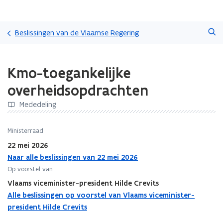
Overslaan
Zoeken
en
Beslissingen van de Vlaamse Regering
naar
de
Gedaan
inhoud
Kmo-toegankelijke
met
gaan
laden.
overheidsopdrachten
U
bevindt
Mededeling
zich
op:
Ministerraad
Kmo-
toegankelijke
22 mei 2026
overheidsopdrachten
Naar alle beslissingen van 22 mei 2026
Op voorstel van
Vlaams viceminister-president Hilde Crevits
Alle beslissingen op voorstel van Vlaams viceminister-
president Hilde Crevits