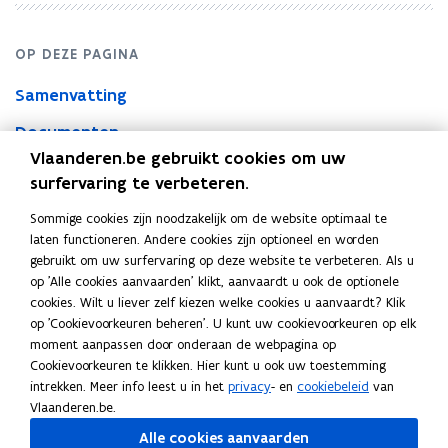
OP DEZE PAGINA
Samenvatting
Documenten
Vlaanderen.be gebruikt cookies om uw
surfervaring te verbeteren.
Samenvatting
Sommige cookies zijn noodzakelijk om de website optimaal te
laten functioneren. Andere cookies zijn optioneel en worden
Ontwerp van omzendbrief KBBJ/HFB 2026/1 over kmo-
gebruikt om uw surfervaring op deze website te verbeteren. Als u
toegankelijke overheidsopdrachten
op 'Alle cookies aanvaarden' klikt, aanvaardt u ook de optionele
cookies. Wilt u liever zelf kiezen welke cookies u aanvaardt? Klik
Documenten
op 'Cookievoorkeuren beheren'. U kunt uw cookievoorkeuren op elk
V
VR 2026 2205 MED.0198-1 OMZ- kmo-
V
moment aanpassen door onderaan de webpagina op
R
toegankelijke overheidsopdrachten -
R
Cookievoorkeuren te klikken. Hier kunt u ook uw toestemming
2
mededeling
2
intrekken. Meer info leest u in het
privacy
- en
cookiebeleid
van
0
0
PDF • 62,5KB
Vlaanderen.be.
2
2
V
VR 2026 2205 MED.0198-2 OMZ- kmo-
V
Alle cookies aanvaarden
6
6