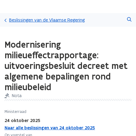
Overslaan
Zoeken
en
Beslissingen van de Vlaamse Regering
naar
de
Gedaan
inhoud
Modernisering
met
gaan
laden.
milieueffectrapportage:
U
bevindt
uitvoeringsbesluit decreet met
zich
algemene bepalingen rond
op:
Modernisering
milieubeleid
milieueffectrapportage:
uitvoeringsbesluit
Nota
decreet
met
Ministerraad
algemene
bepalingen
24 oktober 2025
rond
Naar alle beslissingen van 24 oktober 2025
milieubeleid
Op voorstel van