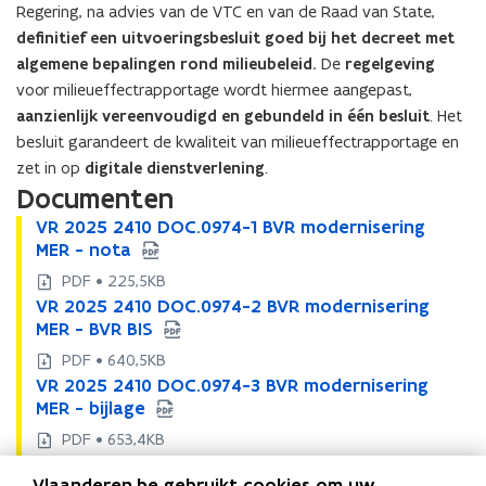
Regering, na advies van de VTC en van de Raad van State,
definitief een uitvoeringsbesluit goed bij het decreet met
algemene bepalingen rond milieubeleid.
De
regelgeving
voor milieueffectrapportage wordt hiermee aangepast,
aanzienlijk vereenvoudigd en gebundeld in één besluit
. Het
besluit garandeert de kwaliteit van milieueffectrapportage en
zet in op
digitale dienstverlening
.
Documenten
V
VR 2025 2410 DOC.0974-1 BVR modernisering
V
R
MER - nota
R
2
2
PDF • 225,5KB
0
0
V
VR 2025 2410 DOC.0974-2 BVR modernisering
V
2
2
R
MER - BVR BIS
R
5
5
2
2
PDF • 640,5KB
2
2
0
0
V
VR 2025 2410 DOC.0974-3 BVR modernisering
4
V
4
2
2
R
MER - bijlage
1
R
1
5
5
2
0
2
0
PDF • 653,4KB
2
2
0
D
0
D
V
VR 2025 2410 DOC.0974-4 BVR modernisering
4
V
4
2
O
2
O
Vlaanderen.be gebruikt cookies om uw