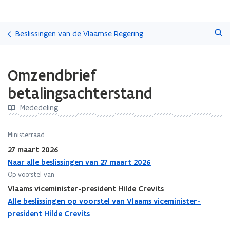
Overslaan
Zoeken
en
Beslissingen van de Vlaamse Regering
naar
de
Gedaan
inhoud
Omzendbrief
met
gaan
laden.
betalingsachterstand
U
bevindt
Mededeling
zich
op:
Ministerraad
Omzendbrief
betalingsachterstand
27 maart 2026
Naar alle beslissingen van 27 maart 2026
Op voorstel van
Vlaams viceminister-president Hilde Crevits
Alle beslissingen op voorstel van Vlaams viceminister-
president Hilde Crevits