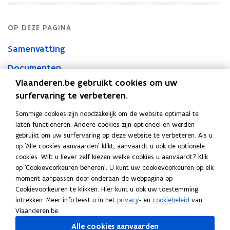
OP DEZE PAGINA
Samenvatting
Documenten
Vlaanderen.be gebruikt cookies om uw
surfervaring te verbeteren.
Samenvatting
Sommige cookies zijn noodzakelijk om de website optimaal te
laten functioneren. Andere cookies zijn optioneel en worden
Ontwerp van omzendbrief KBBJ/ABB 2026/3 betreffende de
gebruikt om uw surfervaring op deze website te verbeteren. Als u
wettelijke verplichtingen van de Vlaamse lokale en provinciale
op 'Alle cookies aanvaarden' klikt, aanvaardt u ook de optionele
besturen bij betalingsachterstand
cookies. Wilt u liever zelf kiezen welke cookies u aanvaardt? Klik
op 'Cookievoorkeuren beheren'. U kunt uw cookievoorkeuren op elk
Documenten
moment aanpassen door onderaan de webpagina op
V
VR 2026 2703 MED.0117-1 Omzendbrief BVR
V
Cookievoorkeuren te klikken. Hier kunt u ook uw toestemming
R
betalingsachterstand - mededeling
R
intrekken. Meer info leest u in het
privacy
- en
cookiebeleid
van
2
2
PDF • 45,5KB
Vlaanderen.be.
0
0
V
VR 2026 2703 MED.0117-2 Omzendbrief BVR
V
Alle cookies aanvaarden
2
2