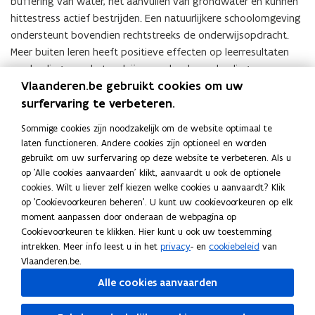
buffering van water, het aanvullen van grondwater en kunnen
hittestress actief bestrijden. Een natuurlijkere schoolomgeving
ondersteunt bovendien rechtstreeks de onderwijsopdracht.
Meer buiten leren heeft positieve effecten op leerresultaten
van leerlingen en het welzijn op school voor leerlingen,
Vlaanderen.be gebruikt cookies om uw
personeel en andere gebruikers. Natuur in je School financiert
surfervaring te verbeteren.
maximum 80% van de goedgekeurde projectbegroting. De
gevraagde steun bedraagt minimaal 20.000 euro en maximaal
Sommige cookies zijn noodzakelijk om de website optimaal te
150.000 euro.
laten functioneren. Andere cookies zijn optioneel en worden
Documenten
gebruikt om uw surfervaring op deze website te verbeteren. Als u
V
op 'Alle cookies aanvaarden' klikt, aanvaardt u ook de optionele
VR 2025 0205 DOC.0352-1 Projectoproep
V
R
cookies. Wilt u liever zelf kiezen welke cookies u aanvaardt? Klik
'Natuur in je School 2025' - nota BIS
R
2
op 'Cookievoorkeuren beheren'. U kunt uw cookievoorkeuren op elk
2
PDF • 157,9KB
0
moment aanpassen door onderaan de webpagina op
0
V
VR 2025 0205 DOC.0352-2 Projectoproep
V
2
Cookievoorkeuren te klikken. Hier kunt u ook uw toestemming
2
R
'Natuur in je School 2025' - bijlage BIS
R
5
intrekken. Meer info leest u in het
privacy
- en
cookiebeleid
van
5
2
2
PDF • 489,7KB
0
Vlaanderen.be.
0
0
0
V
VR 2025 0205 DOC.0352-5 Projectoproep
2
V
2
Alle cookies aanvaarden
2
2
R
'Natuur in je School 2025' - bijlage
0
R
0
5
5
2
5
2
5
PDF • 291,3KB
0
0