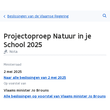
Overslaan
Zoeken
en
Beslissingen van de Vlaamse Regering
naar
de
Gedaan
inhoud
Projectoproep Natuur in je
met
gaan
laden.
School 2025
U
bevindt
Nota
zich
op:
Ministerraad
Projectoproep
Natuur
2 mei 2025
in
Naar alle beslissingen van 2 mei 2025
je
Op voorstel van
School
Vlaams minister Jo Brouns
2025
Alle beslissingen op voorstel van Vlaams minister Jo Brouns