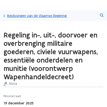
Overslaan
Zoeken
en
Beslissingen van de Vlaamse Regering
naar
de
Gedaan
inhoud
Regeling in-, uit-, doorvoer en
met
gaan
laden.
overbrenging militaire
U
bevindt
goederen, civiele vuurwapens,
zich
essentiële onderdelen en
op:
Regeling
munitie (voorontwerp
in-,
uit-,
Wapenhandeldecreet)
doorvoer
en
Nota
overbrenging
militaire
Ministerraad
goederen,
19 december 2025
civiele