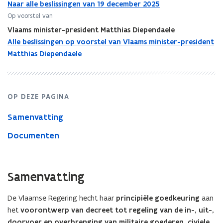
vuurwapens,
Naar alle beslissingen van 19 december 2025
essentiële
Op voorstel van
onderdelen
Vlaams minister-president Matthias Diependaele
en
Alle beslissingen op voorstel van Vlaams minister-president
munitie
Matthias Diependaele
(voorontwerp
Wapenhandeldecreet)
OP DEZE PAGINA
Samenvatting
Documenten
Samenvatting
De Vlaamse Regering hecht haar
principiële goedkeuring
aan
het
voorontwerp van decreet tot regeling van de in-, uit-,
doorvoer en overbrenging van militaire goederen, civiele