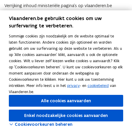
Verrijking inhoud ministeriële pagina’s op vlaanderen.be
Documenten
Vlaanderen.be gebruikt cookies om uw
surfervaring te verbeteren.
Geen documenten beschikbaar
De documenten van deze mededeling zijn niet
Sommige cookies zijn noodzakelijk om de website optimaal te
beschikbaar omdat het om een 'individuele
laten functioneren. Andere cookies zijn optioneel en worden
mededeling' gaat. Individuele mededelingen zijn
gebruikt om uw surfervaring op deze website te verbeteren. Als u
mededelingen die een persoonlijke rechtstoestand
op 'Alle cookies aanvaarden' klikt, aanvaardt u ook de optionele
regelen, zoals benoemingen.
cookies. Wilt u liever zelf kiezen welke cookies u aanvaardt? Klik
op 'Cookievoorkeuren beheren'. U kunt uw cookievoorkeuren op elk
Naar alle beslissingen van 29 september 2017
moment aanpassen door onderaan de webpagina op
Cookievoorkeuren te klikken. Hier kunt u ook uw toestemming
intrekken. Meer info leest u in het
privacy
- en
cookiebeleid
van
Vlaanderen.be.
Alle cookies aanvaarden
Enkel noodzakelijke cookies aanvaarden
Cookievoorkeuren beheren