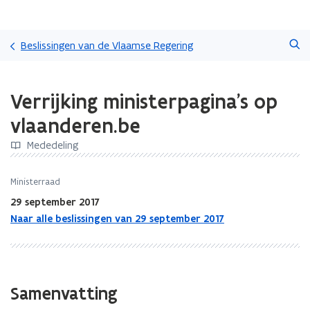
Overslaan
Zoeken
en
Beslissingen van de Vlaamse Regering
naar
de
Gedaan
inhoud
Verrijking ministerpagina's op
met
gaan
laden.
vlaanderen.be
U
bevindt
Mededeling
zich
op:
Ministerraad
Verrijking
ministerpagina's
29 september 2017
op
Naar alle beslissingen van 29 september 2017
vlaanderen.be
Samenvatting