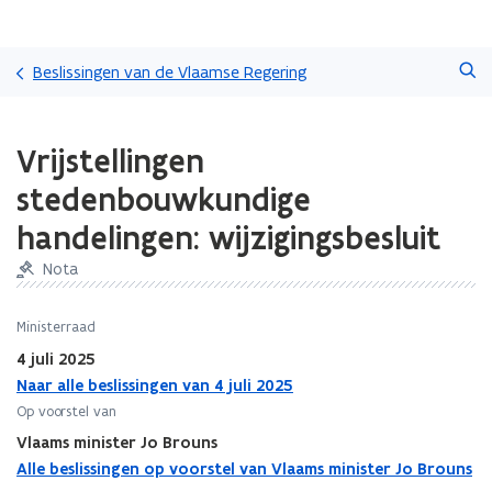
Overslaan
Zoeken
en
Beslissingen van de Vlaamse Regering
naar
de
Gedaan
inhoud
Vrijstellingen
met
gaan
laden.
stedenbouwkundige
U
bevindt
handelingen: wijzigingsbesluit
zich
op:
Nota
Vrijstellingen
stedenbouwkundige
Ministerraad
handelingen:
4 juli 2025
wijzigingsbesluit
Naar alle beslissingen van 4 juli 2025
Op voorstel van
Vlaams minister Jo Brouns
Alle beslissingen op voorstel van Vlaams minister Jo Brouns