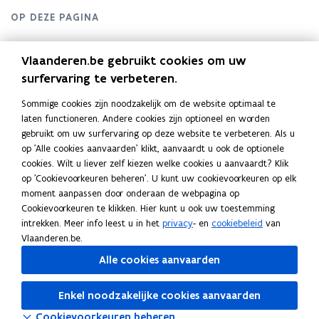
proefprojecten
OP DEZE PAGINA
basisbereikbaarheid
Samenvatting
Vlaanderen.be gebruikt cookies om uw
Documenten
surfervaring te verbeteren.
Sommige cookies zijn noodzakelijk om de website optimaal te
laten functioneren. Andere cookies zijn optioneel en worden
Samenvatting
gebruikt om uw surfervaring op deze website te verbeteren. Als u
op 'Alle cookies aanvaarden' klikt, aanvaardt u ook de optionele
De Vlaamse Regering beslist tot bekrachtiging en afkondiging
cookies. Wilt u liever zelf kiezen welke cookies u aanvaardt? Klik
van het
decreet dat het decreet wijzigt over de invoering
op 'Cookievoorkeuren beheren'. U kunt uw cookievoorkeuren op elk
moment aanpassen door onderaan de webpagina op
van een regelluw kader in functie van de proefprojecten
Cookievoorkeuren te klikken. Hier kunt u ook uw toestemming
basisbereikbaarheid
. Dit wijzigingsdecreet werd op 14 maart
intrekken. Meer info leest u in het
privacy
- en
cookiebeleid
van
2018 door het Vlaams Parlement aangenomen.
Vlaanderen.be.
Documenten
Alle cookies aanvaarden
V
VR 2018 2303 DEC.0022
V
R
R
PDF • 50,3KB
Enkel noodzakelijke cookies aanvaarden
2
2
Naar alle beslissingen van 23 maart 2018
0
0
Cookievoorkeuren beheren