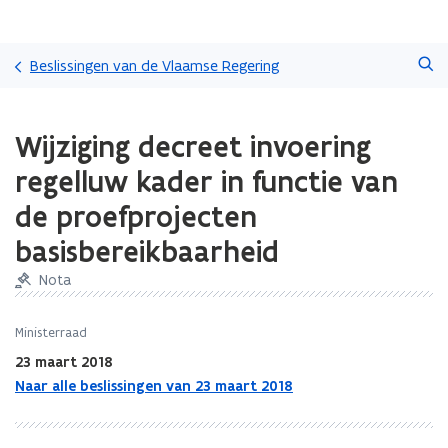
Overslaan
Zoeken
en
Beslissingen van de Vlaamse Regering
naar
de
Gedaan
inhoud
Wijziging decreet invoering
met
gaan
laden.
regelluw kader in functie van
U
bevindt
de proefprojecten
zich
basisbereikbaarheid
op:
Wijziging
Nota
decreet
invoering
regelluw
Ministerraad
kader
23 maart 2018
in
Naar alle beslissingen van 23 maart 2018
functie
van
de