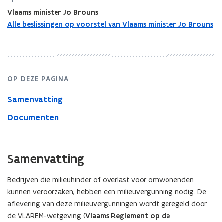
en
Vlaams minister Jo Brouns
verwerkers
van
Alle beslissingen op voorstel van Vlaams minister Jo Brouns
dierlijke
bijproducten
of
eetbare
nevenproducten
OP DEZE PAGINA
Samenvatting
Documenten
Samenvatting
Bedrijven die milieuhinder of overlast voor omwonenden
kunnen veroorzaken, hebben een milieuvergunning nodig. De
aflevering van deze milieuvergunningen wordt geregeld door
de VLAREM-wetgeving (
Vlaams Reglement op de