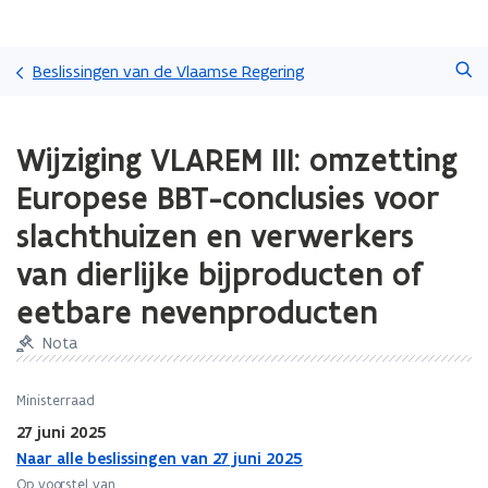
Overslaan
Zoeken
en
Beslissingen van de Vlaamse Regering
naar
de
Gedaan
inhoud
Wijziging VLAREM III: omzetting
met
gaan
laden.
Europese BBT-conclusies voor
U
bevindt
slachthuizen en verwerkers
zich
van dierlijke bijproducten of
op:
Wijziging
eetbare nevenproducten
VLAREM
III:
Nota
omzetting
Europese
Ministerraad
BBT-
conclusies
27 juni 2025
voor
Naar alle beslissingen van 27 juni 2025
slachthuizen
Op voorstel van