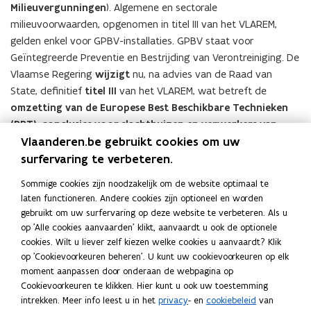
Milieuvergunningen
). Algemene en sectorale
milieuvoorwaarden, opgenomen in titel III van het VLAREM,
gelden enkel voor GPBV-installaties. GPBV staat voor
Geïntegreerde Preventie en Bestrijding van Verontreiniging. De
Vlaamse Regering
wijzigt
nu, na advies van de Raad van
State, definitief
titel III
van het VLAREM, wat betreft de
omzetting van de Europese Best Beschikbare Technieken
(BBT)-conclusies voor slachthuizen en verwerkers van
Vlaanderen.be gebruikt cookies om uw
dierlijke bijproducten of eetbare nevenproducten
.
Documenten
surfervaring te verbeteren.
V
VR 2025 2706 DOC.0547-1 Omzetting VLAREM III
V
Sommige cookies zijn noodzakelijk om de website optimaal te
R
- nota
R
laten functioneren. Andere cookies zijn optioneel en worden
2
2
PDF • 190,3KB
gebruikt om uw surfervaring op deze website te verbeteren. Als u
0
0
V
op 'Alle cookies aanvaarden' klikt, aanvaardt u ook de optionele
VR 2025 2706 DOC.0547-2 Omzetting VLAREM
V
2
2
R
cookies. Wilt u liever zelf kiezen welke cookies u aanvaardt? Klik
III - BVR
R
5
5
2
op 'Cookievoorkeuren beheren'. U kunt uw cookievoorkeuren op elk
2
PDF • 341,2KB
2
2
0
moment aanpassen door onderaan de webpagina op
0
V
VR 2025 2706 DOC.0547-3 Omzetting VLAREM III
7
V
7
2
Cookievoorkeuren te klikken. Hier kunt u ook uw toestemming
2
R
- bijlage
0
R
0
5
intrekken. Meer info leest u in het
privacy
- en
cookiebeleid
van
5
2
6
2
6