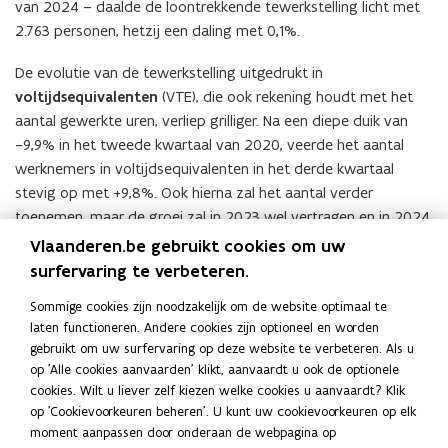
van 2024 – daalde de loontrekkende tewerkstelling licht met
2.763 personen, hetzij een daling met 0,1%.
De evolutie van de tewerkstelling uitgedrukt in
voltijdsequivalenten
(VTE), die ook rekening houdt met het
aantal gewerkte uren, verliep grilliger. Na een diepe duik van
−9,9% in het tweede kwartaal van 2020, veerde het aantal
werknemers in voltijdsequivalenten in het derde kwartaal
stevig op met +9,8%. Ook hierna zal het aantal verder
toenemen, maar de groei zal in 2023 wel vertragen en in 2024
afnemen. In het vierde kwartaal van 2025 is er sprake van
Vlaanderen.be gebruikt cookies om uw
2.098.200 voltijdsequivalenten. Tegenover hetzelfde kwartaal
surfervaring te verbeteren.
in 2024 betekent dit een stijging van 0,2%.
Sommige cookies zijn noodzakelijk om de website optimaal te
laten functioneren. Andere cookies zijn optioneel en worden
De data zijn afkomstig van:
Steunpunt Werk
.
(
gebruikt om uw surfervaring op deze website te verbeteren. Als u
o
op 'Alle cookies aanvaarden' klikt, aanvaardt u ook de optionele
p
Deel deze pagina
cookies. Wilt u liever zelf kiezen welke cookies u aanvaardt? Klik
e
op 'Cookievoorkeuren beheren'. U kunt uw cookievoorkeuren op elk
F
L
K
n
moment aanpassen door onderaan de webpagina op
a
i
o