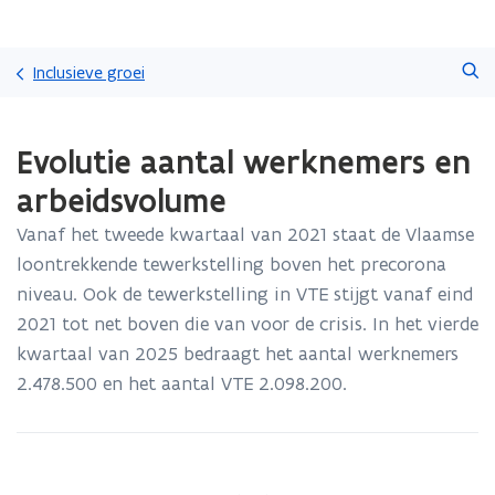
Overslaan
Zoeken
en
Inclusieve groei
naar
de
Gedaan
inhoud
Evolutie aantal werknemers en
met
gaan
laden.
arbeidsvolume
U
bevindt
Vanaf het tweede kwartaal van 2021 staat de Vlaamse
zich
loontrekkende tewerkstelling boven het precorona
op:
Evolutie
niveau. Ook de tewerkstelling in VTE stijgt vanaf eind
aantal
2021 tot net boven die van voor de crisis. In het vierde
werknemers
kwartaal van 2025 bedraagt het aantal werknemers
en
2.478.500 en het aantal VTE 2.098.200.
arbeidsvolume