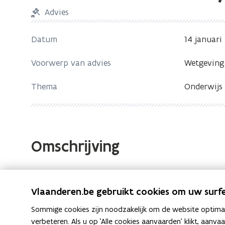
bevindt
Advies
zich
op:
Datum
14 januari
Advies
VTC
Voorwerp van advies
Wetgeving
nr.
Thema
Onderwijs
2020/001
Omschrijving
Richtlijnen van de Vlaamse Toezichtcommissie bij 
zoals leerlingen, cursisten- en personeelsadministr
Vlaanderen.be gebruikt cookies om uw surfe
beheer, educatief lesmateriaal en elektronische lee
Sommige cookies zijn noodzakelijk om de website optimaal
Bestanden
verbeteren. Als u op 'Alle cookies aanvaarden' klikt, aanva