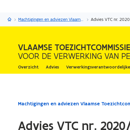
Vlaamse Toezichtcommissie
Machtigingen en adviezen Vlaamse Toezichtcommissie
Advies VTC nr. 202
VLAAMSE TOEZICHTCOMMISSI
VOOR DE VERWERKING VAN P
Overzicht
Advies
Verwerkingsverantwoordelijke
Gedaan
Machtigingen en adviezen Vlaamse Toezichtco
met
laden.
Advies VTC nr. 2020
U