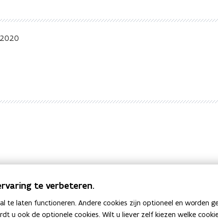
 2020
het gebruik van digitale middelen in het onderwijs
atie, leerlingvolgsystemen, pakketten voor financieel
rvaring te verbeteren.
romgevingen,...
 te laten functioneren. Andere cookies zijn optioneel en worden g
ardt u ook de optionele cookies. Wilt u liever zelf kiezen welke cook