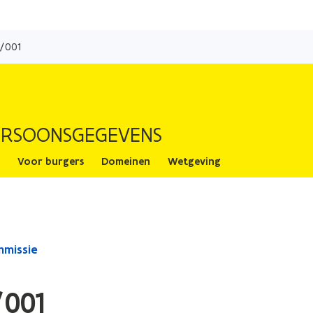
Overslaan
en
0/001
naar
de
inhoud
E
gaan
ERSOONSGEGEVENS
Voor burgers
Domeinen
Wetgeving
mmissie
/001