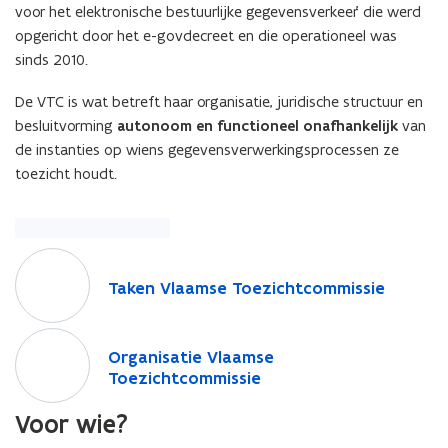
voor het elektronische bestuurlijke gegevensverkeer’ die werd
opgericht door het e-govdecreet en die operationeel was
sinds 2010.
De VTC is wat betreft haar organisatie, juridische structuur en
besluitvorming
autonoom en functioneel onafhankelijk
van
de instanties op wiens gegevensverwerkingsprocessen ze
toezicht houdt.
T
a
T
Taken Vlaamse Toezichtcommissie
k
a
e
k
O
n
e
O
Organisatie Vlaamse
r
V
n
r
Toezichtcommissie
g
l
V
g
a
a
l
Voor wie?
a
n
a
a
n
i
m