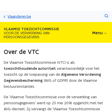
Overslaan
Zoeken
en
Vlaanderen.be
naar
de
VLAAMSE TOEZICHTCOMMISSIE
inhoud
Menu
VOOR DE VERWERKING VAN
PERSOONSGEGEVENS
gaan
Over de VTC
De Vlaamse Toezichtcommissie (VTC) is als
toezichthoudende autoriteit
verantwoordelijk voor het
toezicht op de toepassing van de
Algemene Verordening
Gegevensbescherming
(AVG of
GDPR
) door de Vlaamse
bestuursinstanties.
De ‘Vlaamse Toezichtcommissie voor de verwerking van
persoonsgegevens’ werd op 25 mei 2018 opgericht met het
AVG-decreet. Zij vervangt de ‘Vlaamse Toezichtcommissie