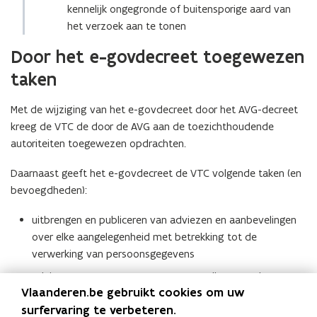
kennelijk ongegronde of buitensporige aard van
het verzoek aan te tonen
Door het e-govdecreet toegewezen
taken
Met de wijziging van het e-govdecreet door het AVG-decreet
kreeg de VTC de door de AVG aan de toezichthoudende
autoriteiten toegewezen opdrachten.
Daarnaast geeft het e-govdecreet de VTC volgende taken (en
bevoegdheden):
uitbrengen en publiceren van adviezen en aanbevelingen
over elke aangelegenheid met betrekking tot de
verwerking van persoonsgegevens
adviseren van ontwerpen van protocollen voor de
Vlaanderen.be gebruikt cookies om uw
mededeling van persoonsgegevens en publiceren van het
surfervaring te verbeteren.
advies