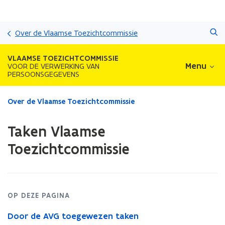
Overslaan
Zoeken
en
Over de Vlaamse Toezichtcommissie
naar
de
VLAAMSE TOEZICHTCOMMISSIE
inhoud
Menu
VOOR DE VERWERKING VAN
PERSOONSGEGEVENS
gaan
Gedaan
Over de Vlaamse Toezichtcommissie
met
laden.
Taken Vlaamse
U
bevindt
Toezichtcommissie
zich
op:
Taken
Vlaamse
Toezichtcommissie
OP DEZE PAGINA
Door de AVG toegewezen taken