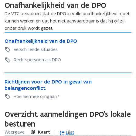
Onafhankelijkheid van de DPO
e
s
n
t
De VTC benadrukt dat de DPO in volle onafhankelijkheid moet
t
a
kunnen werken en dat het niet aanvaardbaar is dat hij of zij
i
n
onder druk wordt gezet.
n
O
d
O
Onafhankelijkheid van de DPO
n
n
o
n
a
i
Verschillende situaties
p
a
f
e
e
f
Rechtspersoon als DPO
h
u
n
h
a
w
t
a
n
R
v
n
i
k
R
Richtlijnen voor de DPO in geval van
i
e
k
e
n
i
belangenconflict
c
e
n
l
n
c
h
Hoe hiermee omgaan?
l
i
s
h
i
t
i
j
t
t
l
e
j
k
Overzicht aanmeldingen DPO's lokale
l
e
i
u
k
h
i
j
r
besturen
w
h
e
j
n
)
e
v
i
n
Weergave
Kaart
Lijst
e