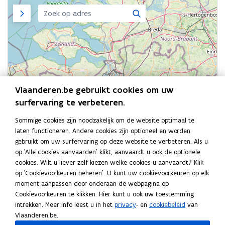
i
d
e
e
n
Zijpaneel
d
Zoeken
v
n
n
v
v
a
v
s
o
a
n
o
o
t
n
d
o
r
e
d
e
r
d
r
e
D
d
e
D
)
P
e
D
P
O
D
Vlaanderen.be gebruikt cookies om uw
P
O
P
O
surfervaring te verbeteren.
O
i
i
Sommige cookies zijn noodzakelijk om de website optimaal te
n
n
laten functioneren. Andere cookies zijn optioneel en worden
g
g
gebruikt om uw surfervaring op deze website te verbeteren. Als u
e
e
op 'Alle cookies aanvaarden' klikt, aanvaardt u ook de optionele
v
v
cookies. Wilt u liever zelf kiezen welke cookies u aanvaardt? Klik
Schermvu
Inzoome
Uitzoom
a
weergav
a
op 'Cookievoorkeuren beheren'. U kunt uw cookievoorkeuren op elk
l
l
moment aanpassen door onderaan de webpagina op
v
v
Cookievoorkeuren te klikken. Hier kunt u ook uw toestemming
a
a
intrekken. Meer info leest u in het
privacy
- en
cookiebeleid
van
n
n
Vlaanderen.be.
b
©
OpenStreetMap