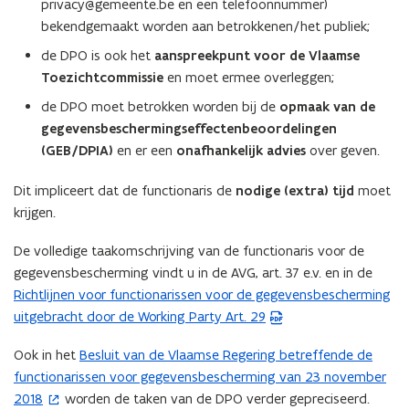
privacy@gemeente.be en een telefoonnummer)
bekendgemaakt worden aan betrokkenen/het publiek;
de DPO is ook het
aanspreekpunt voor de Vlaamse
Toezichtcommissie
en moet ermee overleggen;
de DPO moet betrokken worden bij de
opmaak van de
gegevensbeschermingseffectenbeoordelingen
(GEB/DPIA)
en er een
onafhankelijk advies
over geven.
Dit impliceert dat de functionaris de
nodige (extra) tijd
moet
krijgen.
De volledige taakomschrijving van de functionaris voor de
gegevensbescherming vindt u in de AVG, art. 37 e.v. en in de
Richtlijnen voor functionarissen voor de gegevensbescherming
(
uitgebracht door de Working Party Art. 29
P
D
Ook in het
Besluit van de Vlaamse Regering betreffende de
(
F
functionarissen voor gegevensbescherming van 23 november
o
b
2018
worden de taken van de DPO verder gepreciseerd.
p
e