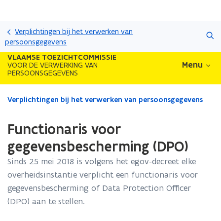
Overslaan
Zoeken
en
Verplichtingen bij het verwerken van
naar
persoonsgegevens
de
VLAAMSE TOEZICHTCOMMISSIE
inhoud
Menu
VOOR DE VERWERKING VAN
PERSOONSGEGEVENS
gaan
Gedaan
Verplichtingen bij het verwerken van persoonsgegevens
met
laden.
Functionaris voor
U
bevindt
gegevensbescherming (DPO)
zich
Sinds 25 mei 2018 is volgens het egov-decreet elke
op:
Functionaris
overheidsinstantie verplicht een functionaris voor
voor
gegevensbescherming of Data Protection Officer
gegevensbescherming
(DPO) aan te stellen.
(DPO)