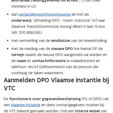
ambtenaar/leidinggevende (directeur,...)
(die staat
minstens in cc)
aan
contact@toezichtcommissie.be
met als
(
onderwerp
: ‘afmelding DPO -
naam instantie
’, (of naar
o
Vlaamse Toezichtcommissie, Koning Albert II-laan 15 bus
p
149, 1210 BRUSSEL)
e
n
met vermelding van de
einddatum
van de tewerkstelling
t
met de melding van de
nieuwe DPO
(zie hierna) OF de
i
termijn
waarin de nieuwe DPO aangemeld zal worden en
n
de
naam
en
contactinformatie
(e-mailadres(sen) en
u
telefoon- en/of GSMnummer(s)) van de persoon die
w
voorlopig de taken waarneemt.
e
Aanmelden DPO Vlaamse instantie bij
-
VTC
m
a
De
functionaris voor gegevensbescherming
(FG of DPO) van
i
een
Vlaamse instantie
en diens contactgegevens moeten bij
l
de VTC bekend gemaakt worden. Ook een
interne wissel
van
a