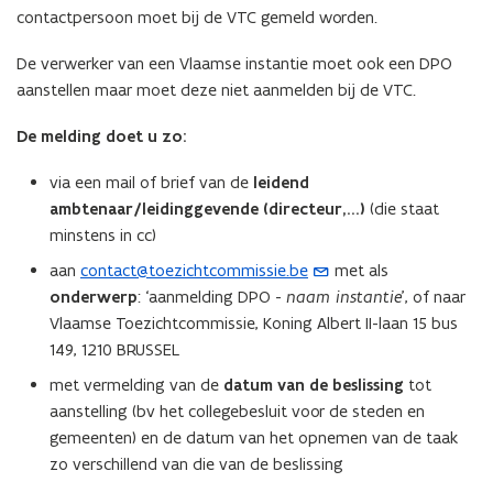
contactpersoon moet bij de VTC gemeld worden.
p
p
De verwerker van een Vlaamse instantie moet ook een DPO
l
aanstellen maar moet deze niet aanmelden bij de VTC.
i
c
De melding doet u zo:
a
t
via een mail of brief van de
leidend
i
ambtenaar/leidinggevende (directeur,...)
(die staat
e
minstens in cc)
)
aan
contact@toezichtcommissie.be
met als
(
onderwerp
: ‘aanmelding DPO -
naam instantie
’, of naar
o
Vlaamse Toezichtcommissie, Koning Albert II-laan 15 bus
p
149, 1210 BRUSSEL
e
n
met vermelding van de
datum van de beslissing
tot
t
aanstelling (bv het collegebesluit voor de steden en
i
gemeenten) en de datum van het opnemen van de taak
n
zo verschillend van die van de beslissing
u