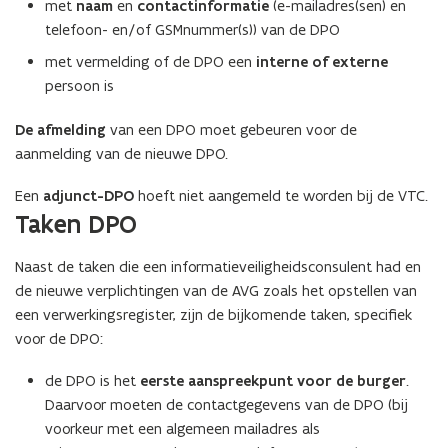
met
naam
en
contactinformatie
(e-mailadres(sen) en
w
telefoon- en/of GSMnummer(s)) van de DPO
e
met vermelding of de DPO een
interne of externe
-
persoon is
m
a
De afmelding
van een DPO moet gebeuren voor de
i
aanmelding van de nieuwe DPO.
l
a
Een
adjunct-DPO
hoeft niet aangemeld te worden bij de VTC.
p
Taken DPO
p
l
Naast de taken die een informatieveiligheidsconsulent had en
i
de nieuwe verplichtingen van de AVG zoals het opstellen van
c
een verwerkingsregister, zijn de bijkomende taken, specifiek
a
voor de DPO:
t
i
de DPO is het
eerste aanspreekpunt
voor de burger
.
e
Daarvoor moeten de contactgegevens van de DPO (bij
)
voorkeur met een algemeen mailadres als