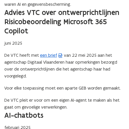
I
I
o
waren AI en gegevensbescherming.
r
r
p
Advies VTC over ontwerprichtlijnen
o
o
e
n
n
Risicobeoordeling Microsoft 365
n
d
d
Copilot
e
t
e
t
t
i
a
juni 2025
a
n
f
f
n
e
De VTC heeft met
een brief
van 22 mei 2025 aan het
(
e
i
l
l
agentschap Digitaal Vlaanderen haar opmerkingen bezorgd
P
e
g
g
over de ontwerprichtlijnen die het agentschap haar had
D
u
e
e
voorgelegd.
F
s
w
s
b
p
p
v
Voor elke toepassing moet een aparte GEB worden gemaakt.
e
r
r
e
s
e
e
De VTC pleit er voor om een eigen AI-agent te maken als het
n
k
t
k
gaat om gevoelige verwerkingen.
s
a
AI-chatbots
t
n
e
d
februari 2025
r