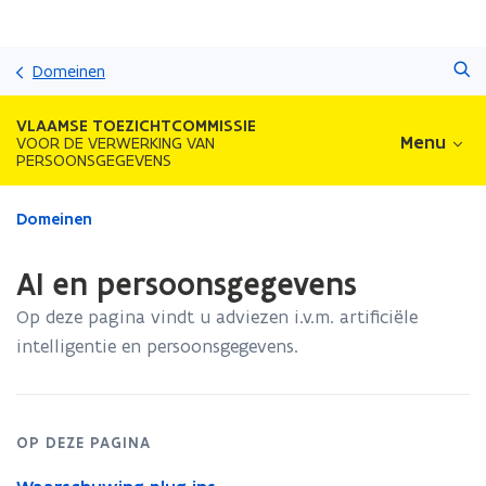
Overslaan
Zoeken
en
Domeinen
naar
de
VLAAMSE TOEZICHTCOMMISSIE
inhoud
Menu
VOOR DE VERWERKING VAN
PERSOONSGEGEVENS
gaan
Gedaan
Domeinen
met
laden.
AI en persoonsgegevens
U
bevindt
Op deze pagina vindt u adviezen i.v.m. artificiële
zich
intelligentie en persoonsgegevens.
op:
AI
en
persoonsgegevens
OP DEZE PAGINA