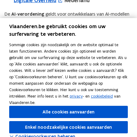
(
Digitale Overheid
Nederland
e
v
t
i
n
o
n
e
i
i
e
De
AI
-
verordening
geldt voor ontwikkelaars van AI-modellen
p
t
n
n
e
u
en -systemen en voor organisaties en bedrijven die de AI-
e
i
s
Vlaanderen.be gebruikt cookies om uw
n
u
w
systemen gebruiken.
n
n
t
i
surfervaring te verbeteren.
w
v
t
n
e
e
AI-verordening |
(
Autoriteit Persoonsgegevens
v
e
Sommige cookies zijn noodzakelijk om de website optimaal te
i
i
r
u
Nederland
o
e
n
laten functioneren. Andere cookies zijn optioneel en worden
n
e
)
w
n
p
gebruikt om uw surfervaring op deze website te verbeteren. Als u
s
u
n
v
De
AI
-
verordening
bevat een lijst met hoogrisicosystemen
s
e
op 'Alle cookies aanvaarden' klikt, aanvaardt u ook de optionele
t
w
i
e
die aan deze en andere eisen moeten voldoen. Toepassingen
cookies. Wilt u liever zelf kiezen welke cookies u aanvaardt? Klik
t
n
e
v
e
op 'Cookievoorkeuren beheren'. U kunt uw cookievoorkeuren op elk
n
die een lager risico vormen moeten voldoen aan verschillende
e
t
r
e
moment aanpassen door onderaan de webpagina op
u
s
regels op het gebied van transparantie. Een systeem dat
r
i
)
Cookievoorkeuren te klikken. Hier kunt u ook uw toestemming
n
w
t
kunstmatige content genereert, moet dit bijvoorbeeld duidelijk
)
n
intrekken. Meer info leest u in het
privacy
- en
cookiebeleid
van
s
v
e
markeren voor de burger.
n
Vlaanderen.be.
t
r
e
i
Alle cookies aanvaarden
e
)
n
e
r
Deel deze pagina
s
u
)
Enkel noodzakelijke cookies aanvaarden
t
F
L
K
w
Cookievoorkeuren beheren