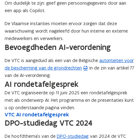
Om duidelijk te zijn: geef geen persoonsgegevens door aan
een app als Copilot.
De Vlaamse instanties moeten ervoor zorgen dat deze
waarschuwing wordt nageleefd door hun interne en externe
medewerkers en verwerkers.
Bevoegdheden AI-verordening
De VTC is aangeduid als een van de Belgische
autoriteiten voor
(
de bescherming van de grondrechten
in de zin van artikel 77
P
van de AI-verordening.
D
AI rondetafelgesprek
F
b
De VTC organiseerde op 11 juni 2025 een rondetafelgesprek
e
met als onderwerp AI. Het programma en de presentaties kunt
s
u op onderstaande pagina vinden.
t
V
VTC AI rondetafelgesprek
V
T
a
T
DPO-studiedag VTC 2024
C
C
n
A
A
d
De hoofdthema’s van de
DPO-studiedag
van 2024 de VTC