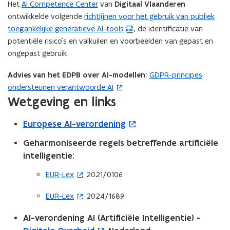
Het
AI Competence Center
van
Digitaal Vlaanderen
ontwikkelde volgende
richtlijnen voor het gebruik van publiek
(
toegankelijke generatieve AI-tools
, de identificatie van
P
potentiële risico’s en valkuilen en voorbeelden van gepast en
D
ongepast gebruik
F
b
Advies van het EDPB over AI-modellen:
GDPR-principes
(
e
ondersteunen verantwoorde AI
o
s
Wetgeving en links
p
t
e
a
(
Europese AI-verordening
n
n
o
t
d
Geharmoniseerde regels betreffende artificiële
p
i
o
intelligentie:
e
n
p
n
n
EUR-Lex
2021/0106
(
e
i
t
o
n
EUR-Lex
2024/1689
(
e
p
i
t
o
u
e
n
i
AI-verordening AI (Artificiële Intelligentie) -
p
w
n
n
n