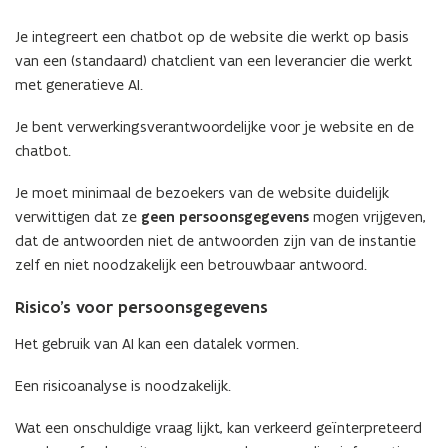
o
)
p
Je integreert een chatbot op de website die werkt op basis
e
van een (standaard) chatclient van een leverancier die werkt
n
met generatieve AI.
t
Je bent verwerkingsverantwoordelijke voor je website en de
i
chatbot.
n
n
Je moet minimaal de bezoekers van de website duidelijk
i
verwittigen dat ze
geen persoonsgegevens
mogen vrijgeven,
e
dat de antwoorden niet de antwoorden zijn van de instantie
u
zelf en niet noodzakelijk een betrouwbaar antwoord.
w
v
Risico’s voor persoonsgegevens
e
Het gebruik van AI kan een datalek vormen.
n
s
Een risicoanalyse is noodzakelijk.
t
e
Wat een onschuldige vraag lijkt, kan verkeerd geïnterpreteerd
r