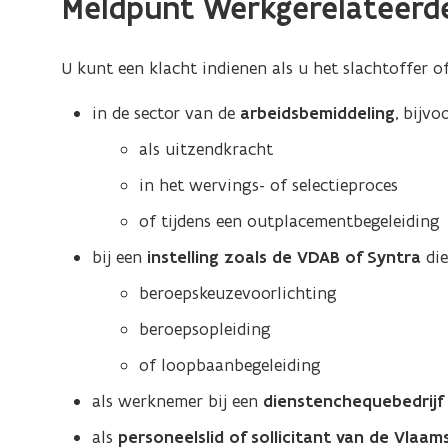
Meldpunt Werkgerelateerde
werkgerelateerde
discriminatie
U kunt een klacht indienen als u het slachtoffer o
in de sector van de
arbeidsbemiddeling
, bijvo
als uitzendkracht
in het wervings- of selectieproces
of tijdens een outplacementbegeleiding
bij een
instelling zoals de VDAB of Syntra
die
beroepskeuzevoorlichting
beroepsopleiding
of loopbaanbegeleiding
als werknemer bij een
dienstenchequebedrijf
als
personeelslid of sollicitant van de Vlaam